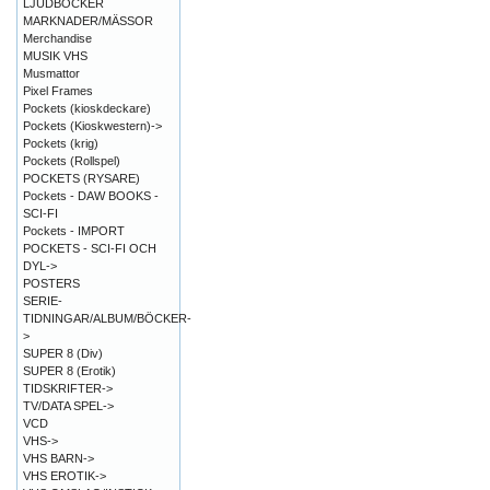
LJUDBÖCKER
MARKNADER/MÄSSOR
Merchandise
MUSIK VHS
Musmattor
Pixel Frames
Pockets (kioskdeckare)
Pockets (Kioskwestern)->
Pockets (krig)
Pockets (Rollspel)
POCKETS (RYSARE)
Pockets - DAW BOOKS -
SCI-FI
Pockets - IMPORT
POCKETS - SCI-FI OCH
DYL->
POSTERS
SERIE-
TIDNINGAR/ALBUM/BÖCKER-
>
SUPER 8 (Div)
SUPER 8 (Erotik)
TIDSKRIFTER->
TV/DATA SPEL->
VCD
VHS->
VHS BARN->
VHS EROTIK->