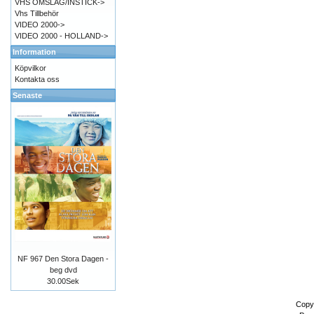
VHS OMSLAG/INSTICK->
Vhs Tillbehör
VIDEO 2000->
VIDEO 2000 - HOLLAND->
Information
Köpvilkor
Kontakta oss
Senaste
NF 967 Den Stora Dagen -
beg dvd
30.00Sek
Copy