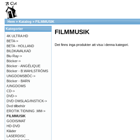
Hem
»
Katalog
»
FILMMUSIK
Kategorier
FILMMUSIK
4K ULTRA HD
BETA->
Det finns inga produkter att visa i denna kategori.
BETA - HOLLAND
BILDKAVALKAD
Blu-Ray->
Böcker->
Böcker - ANGÉLIQUE
Böcker - B.WAHLSTRÖMS
UNGDOMSBÖC->
Böcker - BARN
/UNGDOMS
CD->
DVD->
DVD OMSLAG/INSTICK->
Dvd tillbehör
EROTIK TIDNING .MM->
FILMMUSIK
GODIS/MAT
HD-DVD
Kläder
LASERDISC