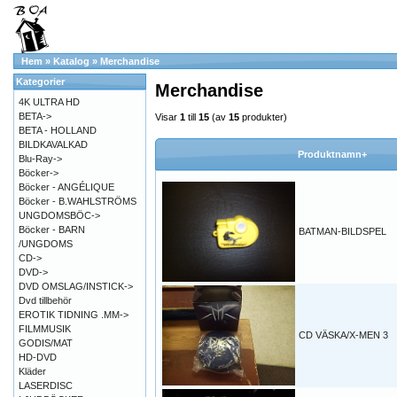
Hem
»
Katalog
»
Merchandise
Kategorier
Merchandise
4K ULTRA HD
BETA->
Visar
1
till
15
(av
15
produkter)
BETA - HOLLAND
BILDKAVALKAD
Produktnamn+
Blu-Ray->
Böcker->
Böcker - ANGÉLIQUE
Böcker - B.WAHLSTRÖMS
UNGDOMSBÖC->
Böcker - BARN
BATMAN-BILDSPEL
/UNGDOMS
CD->
DVD->
DVD OMSLAG/INSTICK->
Dvd tillbehör
EROTIK TIDNING .MM->
FILMMUSIK
CD VÄSKA/X-MEN 3
GODIS/MAT
HD-DVD
Kläder
LASERDISC