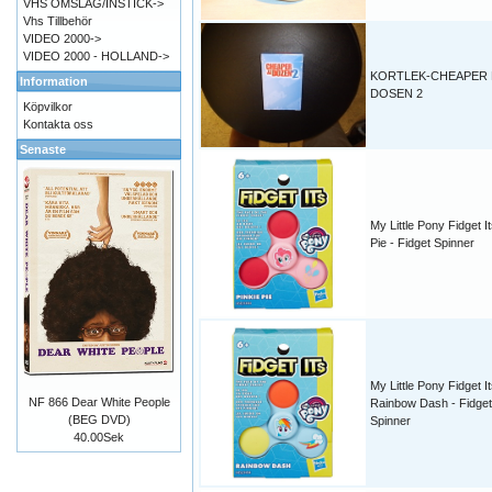
VHS OMSLAG/INSTICK->
Vhs Tillbehör
VIDEO 2000->
VIDEO 2000 - HOLLAND->
KORTLEK-CHEAPER 
Information
DOSEN 2
Köpvilkor
Kontakta oss
Senaste
My Little Pony Fidget It
Pie - Fidget Spinner
My Little Pony Fidget I
NF 866 Dear White People
Rainbow Dash - Fidget
(BEG DVD)
Spinner
40.00Sek