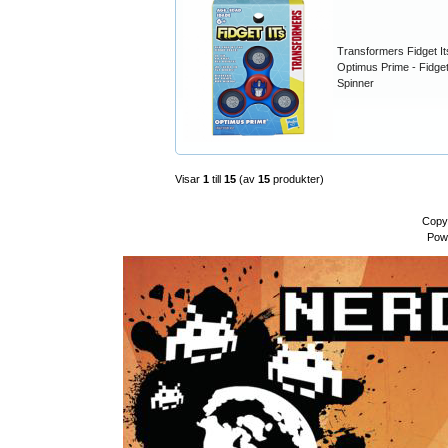
Transformers Fidget It
Optimus Prime - Fidge
Spinner
Visar
1
till
15
(av
15
produkter)
Copy
Pow