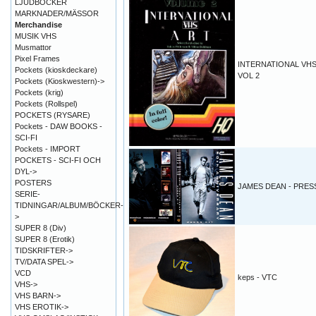
LJUDBÖCKER
MARKNADER/MÄSSOR
Merchandise
MUSIK VHS
Musmattor
Pixel Frames
INTERNATIONAL VHS
Pockets (kioskdeckare)
VOL 2
Pockets (Kioskwestern)->
Pockets (krig)
Pockets (Rollspel)
POCKETS (RYSARE)
Pockets - DAW BOOKS -
SCI-FI
Pockets - IMPORT
POCKETS - SCI-FI OCH
DYL->
POSTERS
JAMES DEAN - PRESS
SERIE-
TIDNINGAR/ALBUM/BÖCKER-
>
SUPER 8 (Div)
SUPER 8 (Erotik)
TIDSKRIFTER->
TV/DATA SPEL->
VCD
keps - VTC
VHS->
VHS BARN->
VHS EROTIK->