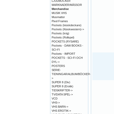
LJUDBÖCKER
MARKNADER/MÄSSOR
Merchandise
MUSIK VHS
Musmattor
Pixel Frames
Pockets (kioskdeckare)
Pockets (Kioskwestern)->
Pockets (krig)
Pockets (Rollspel)
POCKETS (RYSARE)
Pockets - DAW BOOKS -
SCI-FI
Pockets - IMPORT
POCKETS - SCI-FI OCH
DYL->
POSTERS
SERIE-
TIDNINGAR/ALBUM/BÖCKER-
>
SUPER 8 (Div)
SUPER 8 (Erotik)
TIDSKRIFTER->
TV/DATA SPEL->
VCD
VHS->
VHS BARN->
VHS EROTIK->