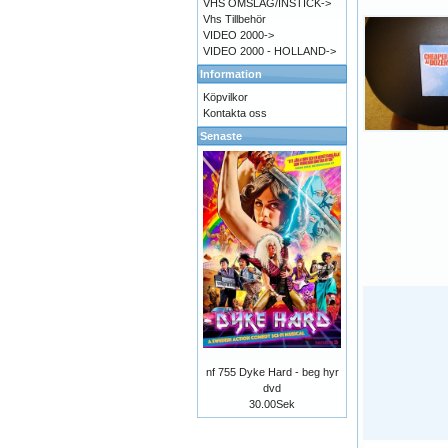
VHS OMSLAG/INSTICK->
Vhs Tillbehör
VIDEO 2000->
VIDEO 2000 - HOLLAND->
Information
Köpvilkor
Kontakta oss
Senaste
nf 755 Dyke Hard - beg hyr
dvd
30.00Sek