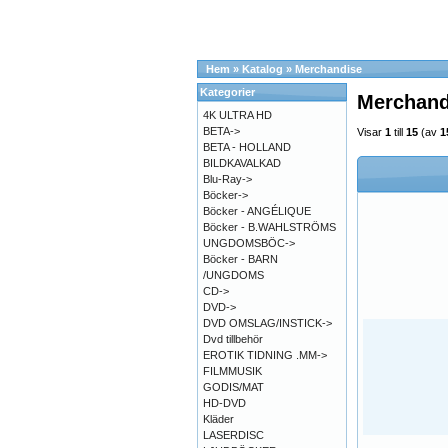
Hem
»
Katalog
»
Merchandise
Kategorier
Merchand
4K ULTRA HD
BETA->
Visar
1
till
15
(av
1
BETA - HOLLAND
BILDKAVALKAD
Blu-Ray->
Böcker->
Böcker - ANGÉLIQUE
Böcker - B.WAHLSTRÖMS
UNGDOMSBÖC->
Böcker - BARN
/UNGDOMS
CD->
DVD->
DVD OMSLAG/INSTICK->
Dvd tillbehör
EROTIK TIDNING .MM->
FILMMUSIK
GODIS/MAT
HD-DVD
Kläder
LASERDISC