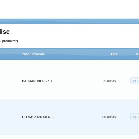
ise
5
produkter)
Produktnamn+
Pris
K
BATMAN-BILDSPEL
25.00Sek
CD VÄSKA/X-MEN 3
60.00Sek