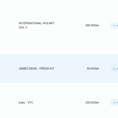
INTERNATIONAL VHS ART
399.00Sek
VOL 2
JAMES DEAN - PRESS KIT
50.00Sek
keps - VTC
150.00Sek