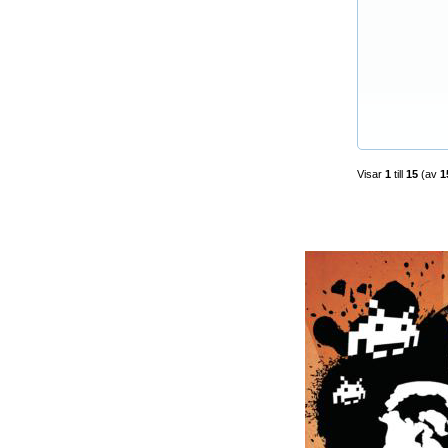
Visar
1
till
15
(av
1