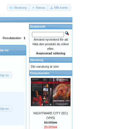
Varukorg
Kassa
Mitt konto
Snabbsök
Resultatsidor:
1
Använd nyckelord för att
hitta den produkt du söker
efter.
öp nu
Avancerad sökning
Varukorg
Din varukorg är tom
Erbjudanden
Köp nu
Köp nu
NIGHTMARE CITY (EC)
(VHS)
50.00Sek
20.00Sek