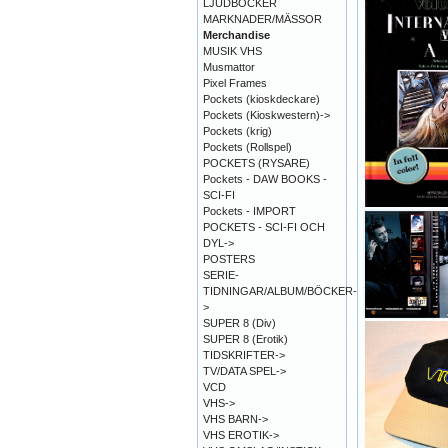
LJUDBÖCKER
MARKNADER/MÄSSOR
Merchandise
MUSIK VHS
Musmattor
Pixel Frames
Pockets (kioskdeckare)
Pockets (Kioskwestern)->
Pockets (krig)
Pockets (Rollspel)
POCKETS (RYSARE)
Pockets - DAW BOOKS -
SCI-FI
Pockets - IMPORT
POCKETS - SCI-FI OCH
DYL->
POSTERS
SERIE-
TIDNINGAR/ALBUM/BÖCKER-
>
SUPER 8 (Div)
SUPER 8 (Erotik)
TIDSKRIFTER->
TV/DATA SPEL->
VCD
VHS->
VHS BARN->
VHS EROTIK->