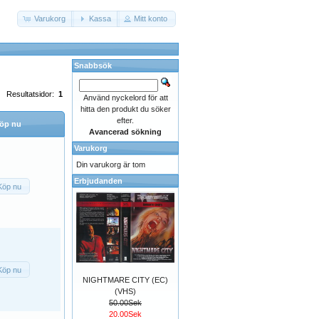
Varukorg
Kassa
Mitt konto
Snabbsök
Resultatsidor:
1
Använd nyckelord för att
hitta den produkt du söker
efter.
öp nu
Avancerad sökning
Varukorg
Din varukorg är tom
Erbjudanden
Köp nu
Köp nu
NIGHTMARE CITY (EC)
(VHS)
50.00Sek
20.00Sek