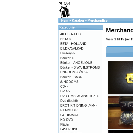
Hem
»
Katalog
»
Merchandise
Kategorier
Merchand
4K ULTRA HD
BETA->
Visar
1
till
15
(av
1
BETA - HOLLAND
BILDKAVALKAD
Blu-Ray->
Böcker->
Böcker - ANGÉLIQUE
Böcker - B.WAHLSTRÖMS
UNGDOMSBÖC->
Böcker - BARN
/UNGDOMS
CD->
DVD->
DVD OMSLAG/INSTICK->
Dvd tillbehör
EROTIK TIDNING .MM->
FILMMUSIK
GODIS/MAT
HD-DVD
Kläder
LASERDISC