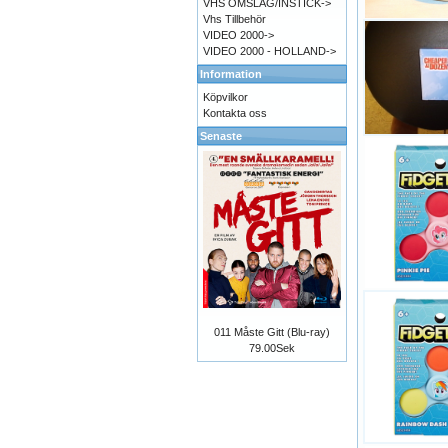
VHS OMSLAG/INSTICK->
Vhs Tillbehör
VIDEO 2000->
VIDEO 2000 - HOLLAND->
Information
Köpvilkor
Kontakta oss
Senaste
011 Måste Gitt (Blu-ray)
79.00Sek