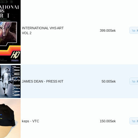
INTERNATIONAL VHS ART
399.00Sek
VOL 2
JAMES DEAN - PRESS KIT
50.00Sek
keps - VTC
150.00Sek