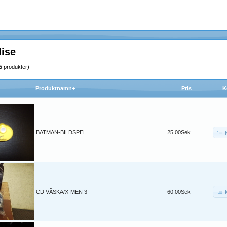
ise
5
produkter)
Produktnamn+
Pris
K
BATMAN-BILDSPEL
25.00Sek
CD VÄSKA/X-MEN 3
60.00Sek