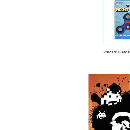
Visar
1
till
15
(av
1