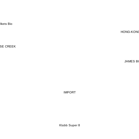
lkets Bio
HONG-KONG
SE CREEK
JAMES B
IMPORT
Klubb Super 8