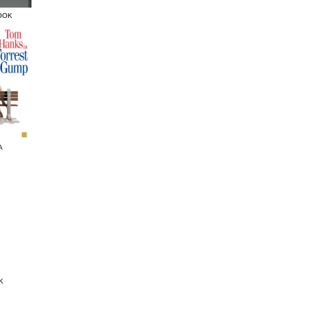
OOK
A
K