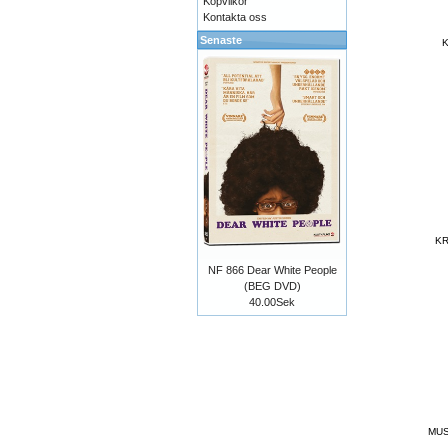
Köpvilkor
Kontakta oss
Senaste
K
KR
NF 866 Dear White People
(BEG DVD)
40.00Sek
MUS