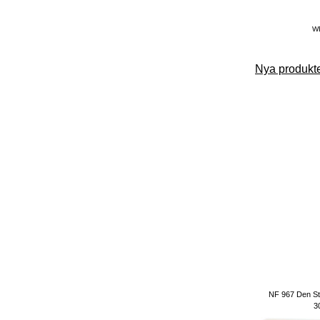
W
Nya produkte
NF 967 Den St
3