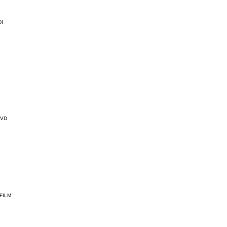
I
DVD
FILM