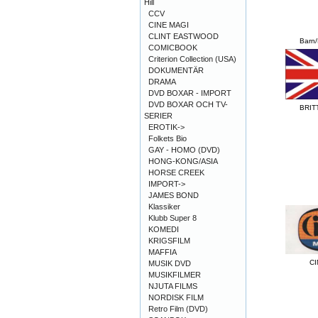
Hill
CCV
CINE MAGI
CLINT EASTWOOD
Barn/
COMICBOOK
Criterion Collection (USA)
DOKUMENTÄR
DRAMA
DVD BOXAR - IMPORT
DVD BOXAR OCH TV-
BRIT
SERIER
EROTIK->
Folkets Bio
GAY - HOMO (DVD)
HONG-KONG/ASIA
HORSE CREEK
IMPORT->
JAMES BOND
Klassiker
Klubb Super 8
KOMEDI
KRIGSFILM
MAFFIA
CI
MUSIK DVD
MUSIKFILMER
NJUTA FILMS
NORDISK FILM
Retro Film (DVD)