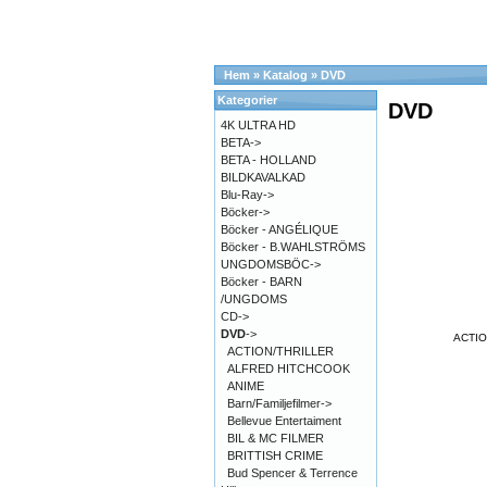
Hem
»
Katalog
»
DVD
Kategorier
DVD
4K ULTRA HD
BETA->
BETA - HOLLAND
BILDKAVALKAD
Blu-Ray->
Böcker->
Böcker - ANGÉLIQUE
Böcker - B.WAHLSTRÖMS
UNGDOMSBÖC->
Böcker - BARN
/UNGDOMS
CD->
DVD
->
ACTIO
ACTION/THRILLER
ALFRED HITCHCOOK
ANIME
Barn/Familjefilmer->
Bellevue Entertaiment
BIL & MC FILMER
BRITTISH CRIME
Bud Spencer & Terrence