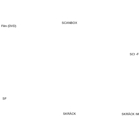
SCANBOX
 Film (DVD)
SCI -F
SF
SKRÄCK
SKRÄCK I