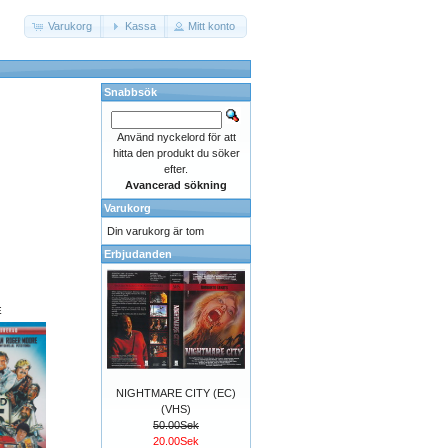
Varukorg
Kassa
Mitt konto
Snabbsök
Använd nyckelord för att
hitta den produkt du söker
efter.
Avancerad sökning
Varukorg
Din varukorg är tom
Erbjudanden
E
NIGHTMARE CITY (EC)
(VHS)
50.00Sek
20.00Sek