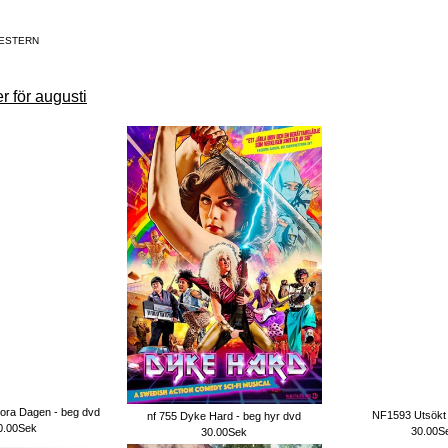
ESTERN
r för augusti
ora Dagen - beg dvd
NF1593 Utsökt 
nf 755 Dyke Hard - beg hyr dvd
0.00Sek
30.00S
30.00Sek