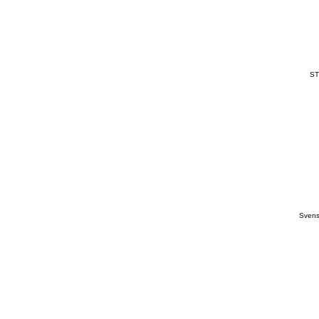
S
Svens