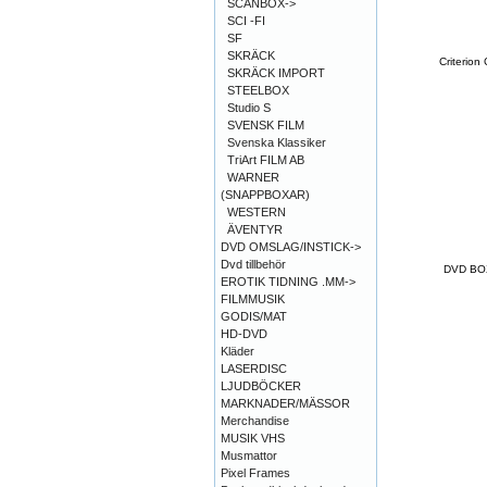
SCANBOX->
SCI -FI
SF
SKRÄCK
Criterion
SKRÄCK IMPORT
STEELBOX
Studio S
SVENSK FILM
Svenska Klassiker
TriArt FILM AB
WARNER
(SNAPPBOXAR)
WESTERN
ÄVENTYR
DVD OMSLAG/INSTICK->
Dvd tillbehör
DVD BO
EROTIK TIDNING .MM->
FILMMUSIK
GODIS/MAT
HD-DVD
Kläder
LASERDISC
LJUDBÖCKER
MARKNADER/MÄSSOR
Merchandise
MUSIK VHS
Musmattor
Pixel Frames