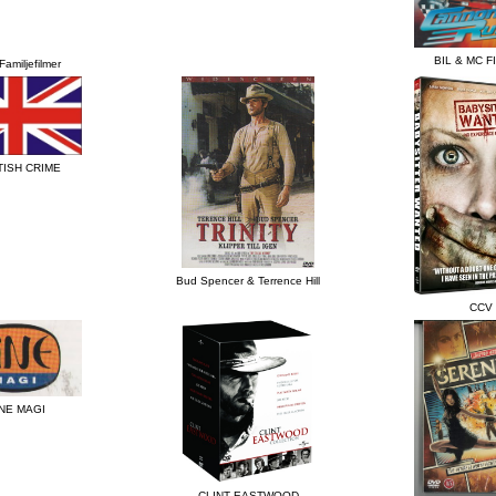
BIL & MC F
Familjefilmer
TISH CRIME
Bud Spencer & Terrence Hill
CCV
NE MAGI
CLINT EASTWOOD