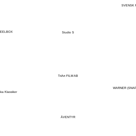
SVENSK 
TEELBOX
Studio S
TriArt FILM AB
WARNER (SNA
ka Klassiker
ÄVENTYR