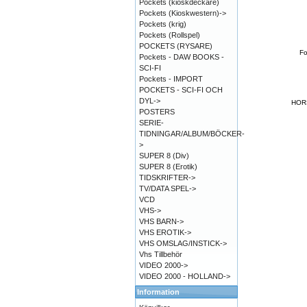
Pockets (kioskdeckare)
Pockets (Kioskwestern)->
Pockets (krig)
Pockets (Rollspel)
POCKETS (RYSARE)
Fo
Pockets - DAW BOOKS -
SCI-FI
Pockets - IMPORT
POCKETS - SCI-FI OCH
DYL->
HOR
POSTERS
SERIE-
TIDNINGAR/ALBUM/BÖCKER-
>
SUPER 8 (Div)
SUPER 8 (Erotik)
TIDSKRIFTER->
TV/DATA SPEL->
VCD
VHS->
VHS BARN->
VHS EROTIK->
VHS OMSLAG/INSTICK->
Vhs Tillbehör
VIDEO 2000->
VIDEO 2000 - HOLLAND->
Information