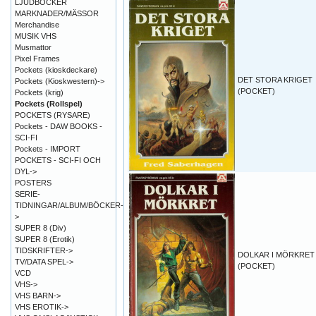
LJUDBÖCKER
MARKNADER/MÄSSOR
Merchandise
MUSIK VHS
Musmattor
Pixel Frames
Pockets (kioskdeckare)
DET STORA KRIGET
Pockets (Kioskwestern)->
(POCKET)
Pockets (krig)
Pockets (Rollspel)
POCKETS (RYSARE)
Pockets - DAW BOOKS -
SCI-FI
Pockets - IMPORT
POCKETS - SCI-FI OCH
DYL->
POSTERS
SERIE-
TIDNINGAR/ALBUM/BÖCKER-
>
SUPER 8 (Div)
SUPER 8 (Erotik)
TIDSKRIFTER->
DOLKAR I MÖRKRET
TV/DATA SPEL->
(POCKET)
VCD
VHS->
VHS BARN->
VHS EROTIK->