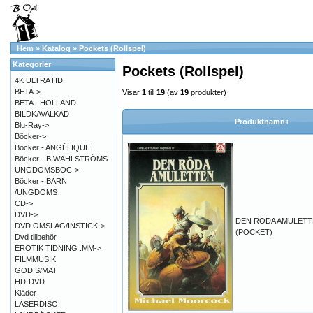
Hem
»
Katalog
»
Pockets (Rollspel)
Kategorier
Pockets (Rollspel)
4K ULTRA HD
BETA->
Visar
1
till
19
(av
19
produkter)
BETA - HOLLAND
BILDKAVALKAD
Produktnamn+
Blu-Ray->
Böcker->
Böcker - ANGÉLIQUE
Böcker - B.WAHLSTRÖMS
UNGDOMSBÖC->
Böcker - BARN
/UNGDOMS
CD->
DVD->
DEN RÖDA AMULET
DVD OMSLAG/INSTICK->
(POCKET)
Dvd tillbehör
EROTIK TIDNING .MM->
FILMMUSIK
GODIS/MAT
HD-DVD
Kläder
LASERDISC