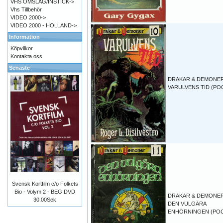
VHS OMSLAG/INSTICK->
Vhs Tillbehör
VIDEO 2000->
VIDEO 2000 - HOLLAND->
Information
Köpvilkor
Kontakta oss
Senaste
DRAKAR & DEMONER
VARULVENS TID (PO
Svensk Kortfilm c/o Folkets
Bio - Volym 2 - BEG DVD
DRAKAR & DEMONER
30.00Sek
DEN VULGÄRA
ENHÖRNINGEN (PO