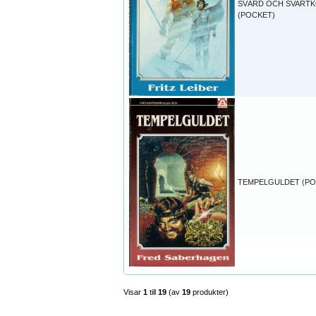
SVÄRD OCH SVART
(POCKET)
TEMPELGULDET (PO
Visar
1
till
19
(av
19
produkter)