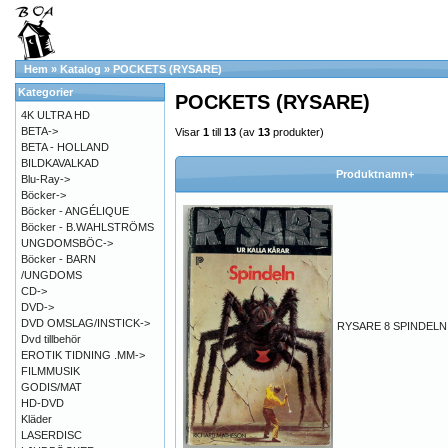
Hem
»
Katalog
»
POCKETS (RYSARE)
Kategorier
POCKETS (RYSARE)
4K ULTRA HD
BETA->
Visar
1
till
13
(av
13
produkter)
BETA - HOLLAND
BILDKAVALKAD
Produktnamn+
Blu-Ray->
Böcker->
Böcker - ANGÉLIQUE
Böcker - B.WAHLSTRÖMS
UNGDOMSBÖC->
Böcker - BARN
/UNGDOMS
CD->
DVD->
DVD OMSLAG/INSTICK->
RYSARE 8 SPINDELN
Dvd tillbehör
EROTIK TIDNING .MM->
FILMMUSIK
GODIS/MAT
HD-DVD
Kläder
LASERDISC