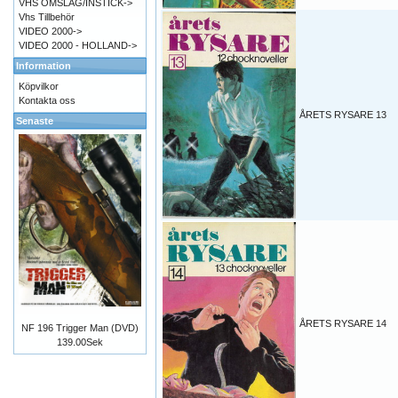
VHS OMSLAG/INSTICK->
Vhs Tillbehör
VIDEO 2000->
VIDEO 2000 - HOLLAND->
Information
Köpvilkor
Kontakta oss
ÅRETS RYSARE 13
Senaste
ÅRETS RYSARE 14
NF 196 Trigger Man (DVD)
139.00Sek