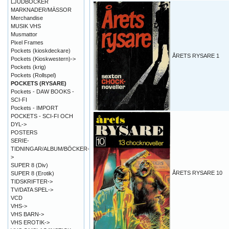
LJUDBÖCKER
MARKNADER/MÄSSOR
Merchandise
MUSIK VHS
Musmattor
Pixel Frames
Pockets (kioskdeckare)
ÅRETS RYSARE 1
Pockets (Kioskwestern)->
Pockets (krig)
Pockets (Rollspel)
POCKETS (RYSARE)
Pockets - DAW BOOKS -
SCI-FI
Pockets - IMPORT
POCKETS - SCI-FI OCH
DYL->
POSTERS
SERIE-
TIDNINGAR/ALBUM/BÖCKER-
>
SUPER 8 (Div)
ÅRETS RYSARE 10
SUPER 8 (Erotik)
TIDSKRIFTER->
TV/DATA SPEL->
VCD
VHS->
VHS BARN->
VHS EROTIK->