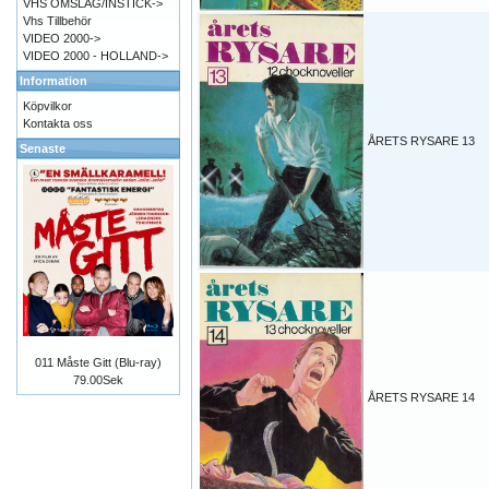
VHS OMSLAG/INSTICK->
Vhs Tillbehör
VIDEO 2000->
VIDEO 2000 - HOLLAND->
Information
Köpvilkor
Kontakta oss
ÅRETS RYSARE 13
Senaste
011 Måste Gitt (Blu-ray)
79.00Sek
ÅRETS RYSARE 14