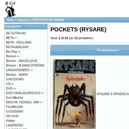
Hem
»
Katalog
»
POCKETS (RYSARE)
Kategorier
POCKETS (RYSARE)
4K ULTRA HD
BETA->
Visar
1
till
13
(av
13
produkter)
BETA - HOLLAND
BILDKAVALKAD
Produktnamn+
Blu-Ray->
Böcker->
Böcker - ANGÉLIQUE
Böcker - B.WAHLSTRÖMS
UNGDOMSBÖC->
Böcker - BARN
/UNGDOMS
CD->
DVD->
DVD OMSLAG/INSTICK->
RYSARE 8 SPINDELN
Dvd tillbehör
EROTIK TIDNING .MM->
FILMMUSIK
GODIS/MAT
HD-DVD
Kläder
LASERDISC