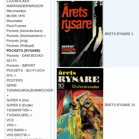
LJUDBÖCKER
MARKNADER/MÄSSOR
Merchandise
MUSIK VHS
Musmattor
Pixel Frames
Pockets (kioskdeckare)
ÅRETS RYSARE 1
Pockets (Kioskwestern)->
Pockets (krig)
Pockets (Rollspel)
POCKETS (RYSARE)
Pockets - DAW BOOKS -
SCI-FI
Pockets - IMPORT
POCKETS - SCI-FI OCH
DYL->
POSTERS
SERIE-
TIDNINGAR/ALBUM/BÖCKER-
>
SUPER 8 (Div)
ÅRETS RYSARE 10
SUPER 8 (Erotik)
TIDSKRIFTER->
TV/DATA SPEL->
VCD
VHS->
VHS BARN->
VHS EROTIK->