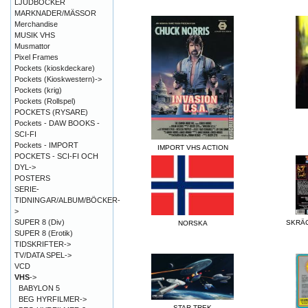
LJUDBÖCKER
MARKNADER/MÄSSOR
Merchandise
MUSIK VHS
Musmattor
Pixel Frames
Pockets (kioskdeckare)
Pockets (Kioskwestern)->
Pockets (krig)
Pockets (Rollspel)
POCKETS (RYSARE)
Pockets - DAW BOOKS -
SCI-FI
Pockets - IMPORT
IMPORT VHS ACTION
POCKETS - SCI-FI OCH
DYL->
POSTERS
SERIE-
TIDNINGAR/ALBUM/BÖCKER-
>
SUPER 8 (Div)
SKRÄC
NORSKA
SUPER 8 (Erotik)
TIDSKRIFTER->
TV/DATA SPEL->
VCD
VHS
->
BABYLON 5
BEG HYRFILMER->
STAR TREK