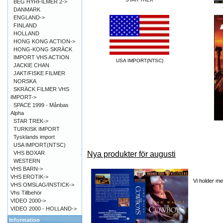
BEG HYRFILMER 2->
DANMARK
ENGLAND->
FINLAND
HOLLAND
HONG KONG ACTION->
HONG-KONG SKRÄCK
IMPORT VHS ACTION
USA IMPORT(NTSC)
JACKIE CHAN
JAKT/FISKE FILMER
NORSKA
SKRÄCK FILMER VHS
IMPORT->
SPACE 1999 - Månbas
Alpha
STAR TREK->
TURKISK IMPORT
Tysklands import
USA IMPORT(NTSC)
Nya produkter för augusti
VHS BOXAR
WESTERN
VHS BARN->
VHS EROTIK->
Vi holder m
VHS OMSLAG/INSTICK->
Vhs Tillbehör
VIDEO 2000->
VIDEO 2000 - HOLLAND->
Information