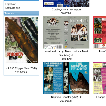
Köpvilkor
Kontakta oss
Cowboys (vhs) uk import
30.00Sek
Senaste
Laurel and Hardy: Beau Hunks + Music
Lone 
Box (vhs) uk
20.00Sek
NF 196 Trigger Man (DVD)
139.00Sek
Neptune Disaster (vhs) uk
Ensago 
300.00Sek