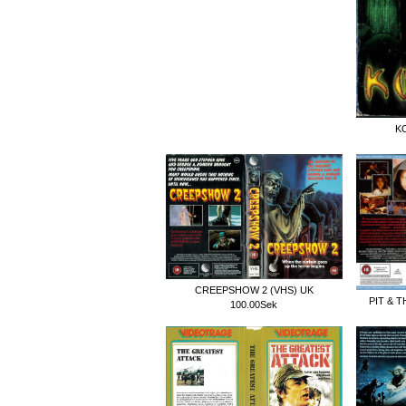
K
CREEPSHOW 2 (VHS) UK
PIT & 
100.00Sek