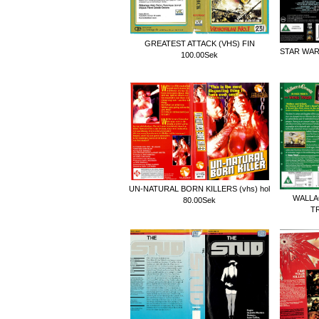
GREATEST ATTACK (VHS) FIN
STAR WAR
100.00Sek
UN-NATURAL BORN KILLERS (vhs) hol
WALLA
80.00Sek
T