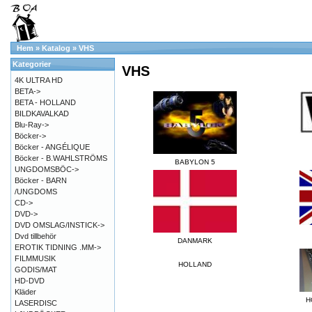
Hem
»
Katalog
»
VHS
Kategorier
VHS
4K ULTRA HD
BETA->
BETA - HOLLAND
BILDKAVALKAD
Blu-Ray->
Böcker->
Böcker - ANGÉLIQUE
Böcker - B.WAHLSTRÖMS
BABYLON 5
UNGDOMSBÖC->
Böcker - BARN
/UNGDOMS
CD->
DVD->
DVD OMSLAG/INSTICK->
Dvd tillbehör
DANMARK
EROTIK TIDNING .MM->
FILMMUSIK
HOLLAND
GODIS/MAT
HD-DVD
Kläder
H
LASERDISC