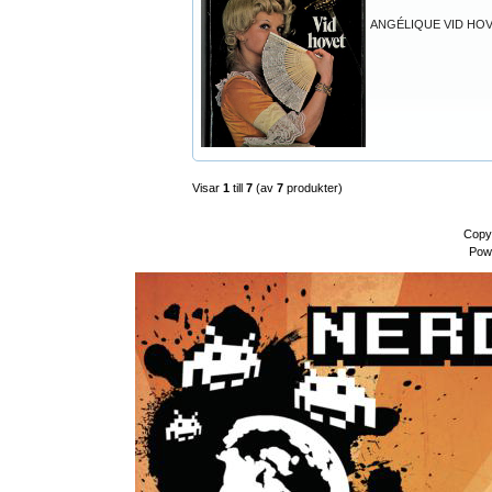
ANGÉLIQUE VID HO
Visar
1
till
7
(av
7
produkter)
Copy
Pow