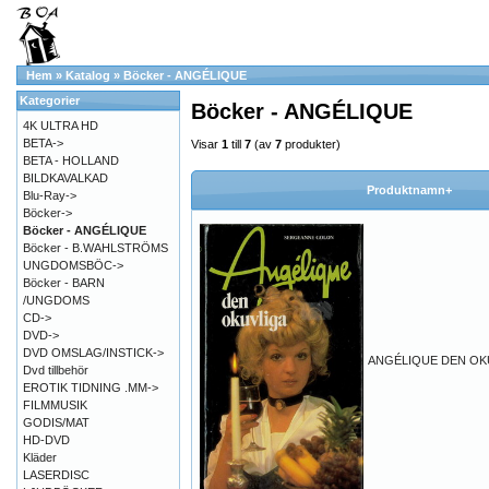
Hem
»
Katalog
»
Böcker - ANGÉLIQUE
Kategorier
Böcker - ANGÉLIQUE
4K ULTRA HD
BETA->
Visar
1
till
7
(av
7
produkter)
BETA - HOLLAND
BILDKAVALKAD
Produktnamn+
Blu-Ray->
Böcker->
Böcker - ANGÉLIQUE
Böcker - B.WAHLSTRÖMS
UNGDOMSBÖC->
Böcker - BARN
/UNGDOMS
CD->
DVD->
DVD OMSLAG/INSTICK->
ANGÉLIQUE DEN OK
Dvd tillbehör
EROTIK TIDNING .MM->
FILMMUSIK
GODIS/MAT
HD-DVD
Kläder
LASERDISC