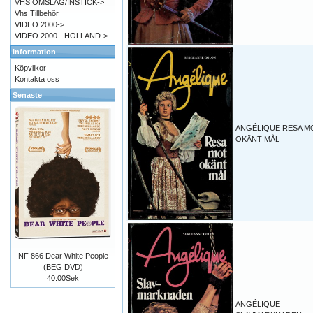
VHS OMSLAG/INSTICK->
Vhs Tillbehör
VIDEO 2000->
VIDEO 2000 - HOLLAND->
Information
Köpvilkor
Kontakta oss
Senaste
ANGÉLIQUE RESA M
OKÄNT MÅL
NF 866 Dear White People
(BEG DVD)
40.00Sek
ANGÉLIQUE