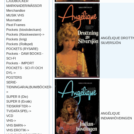
LJUDBÖCKER
MARKNADER/MÄSSOR
Merchandise
MUSIK VHS
Musmattor
Pixel Frames
Pockets (kioskdeckare)
Pockets (Kioskwestern)->
ANGÉLIQUE DROTTN
Pockets (krig)
SILVERSJÖN
Pockets (Rollspel)
POCKETS (RYSARE)
Pockets - DAW BOOKS -
SCI-FI
Pockets - IMPORT
POCKETS - SCI-FI OCH
DYL->
POSTERS
SERIE-
TIDNINGAR/ALBUM/BÖCKER-
>
SUPER 8 (Div)
SUPER 8 (Erotik)
TIDSKRIFTER->
TV/DATA SPEL->
ANGÉLIQUE
VCD
INDIANHÖVDINGEN
VHS->
VHS BARN->
VHS EROTIK->