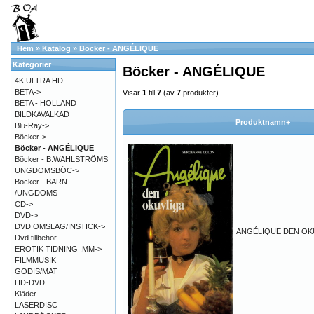
Hem
»
Katalog
»
Böcker - ANGÉLIQUE
Kategorier
Böcker - ANGÉLIQUE
4K ULTRA HD
BETA->
Visar
1
till
7
(av
7
produkter)
BETA - HOLLAND
BILDKAVALKAD
Produktnamn+
Blu-Ray->
Böcker->
Böcker - ANGÉLIQUE
Böcker - B.WAHLSTRÖMS
UNGDOMSBÖC->
Böcker - BARN
/UNGDOMS
CD->
DVD->
DVD OMSLAG/INSTICK->
ANGÉLIQUE DEN OK
Dvd tillbehör
EROTIK TIDNING .MM->
FILMMUSIK
GODIS/MAT
HD-DVD
Kläder
LASERDISC