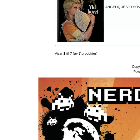
ANGÉLIQUE VID HO
Visar
1
till
7
(av
7
produkter)
Copy
Pow