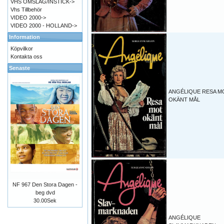
VHS OMSLAG/INSTICK->
Vhs Tillbehör
VIDEO 2000->
VIDEO 2000 - HOLLAND->
Information
Köpvilkor
Kontakta oss
Senaste
ANGÉLIQUE RESA M
OKÄNT MÅL
NF 967 Den Stora Dagen -
beg dvd
30.00Sek
ANGÉLIQUE