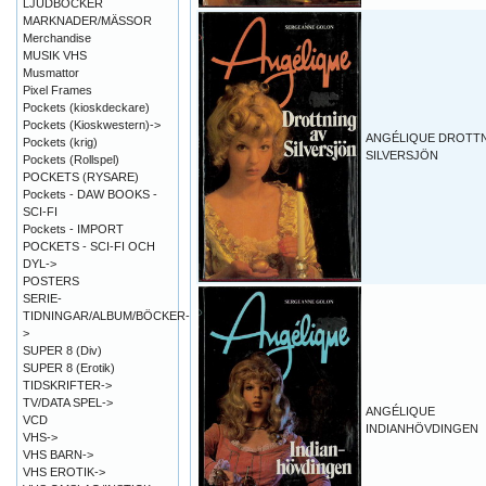
LJUDBÖCKER
MARKNADER/MÄSSOR
Merchandise
MUSIK VHS
Musmattor
Pixel Frames
Pockets (kioskdeckare)
Pockets (Kioskwestern)->
ANGÉLIQUE DROTTN
Pockets (krig)
SILVERSJÖN
Pockets (Rollspel)
POCKETS (RYSARE)
Pockets - DAW BOOKS -
SCI-FI
Pockets - IMPORT
POCKETS - SCI-FI OCH
DYL->
POSTERS
SERIE-
TIDNINGAR/ALBUM/BÖCKER-
>
SUPER 8 (Div)
SUPER 8 (Erotik)
TIDSKRIFTER->
TV/DATA SPEL->
ANGÉLIQUE
VCD
INDIANHÖVDINGEN
VHS->
VHS BARN->
VHS EROTIK->