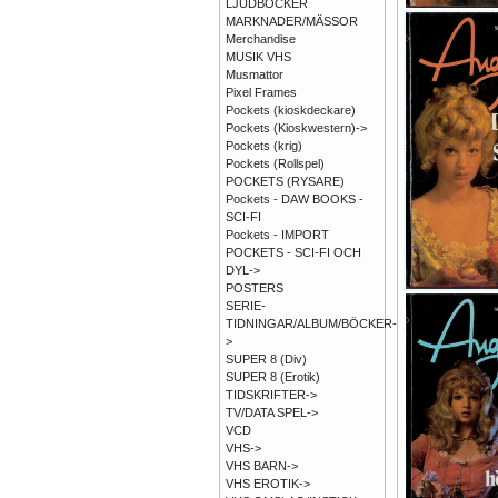
LJUDBÖCKER
MARKNADER/MÄSSOR
Merchandise
MUSIK VHS
Musmattor
Pixel Frames
Pockets (kioskdeckare)
Pockets (Kioskwestern)->
Pockets (krig)
Pockets (Rollspel)
POCKETS (RYSARE)
Pockets - DAW BOOKS -
SCI-FI
Pockets - IMPORT
POCKETS - SCI-FI OCH
DYL->
POSTERS
SERIE-
TIDNINGAR/ALBUM/BÖCKER-
>
SUPER 8 (Div)
SUPER 8 (Erotik)
TIDSKRIFTER->
TV/DATA SPEL->
VCD
VHS->
VHS BARN->
VHS EROTIK->