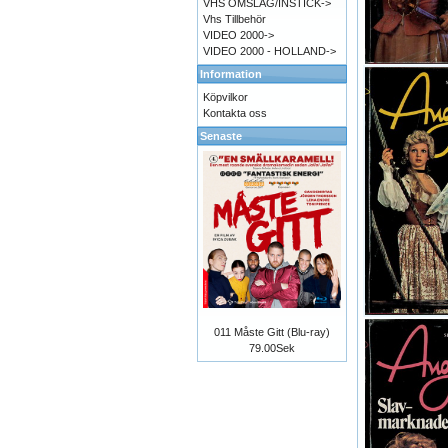
VHS OMSLAG/INSTICK->
Vhs Tillbehör
VIDEO 2000->
VIDEO 2000 - HOLLAND->
Information
Köpvilkor
Kontakta oss
Senaste
011 Måste Gitt (Blu-ray)
79.00Sek