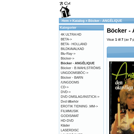
Hem
»
Katalog
»
Böcker - ANGÉLIQUE
Kategorier
Böcker -
4K ULTRA HD
BETA->
Visar
1
till
7
(av
7
p
BETA - HOLLAND
BILDKAVALKAD
Blu-Ray->
Böcker->
Böcker - ANGÉLIQUE
Böcker - B.WAHLSTRÖMS
UNGDOMSBÖC->
Böcker - BARN
/UNGDOMS
CD->
DVD->
DVD OMSLAG/INSTICK->
Dvd tillbehör
EROTIK TIDNING .MM->
FILMMUSIK
GODIS/MAT
HD-DVD
Kläder
LASERDISC