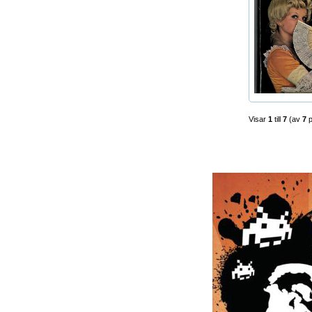
Visar
1
till
7
(av
7
p