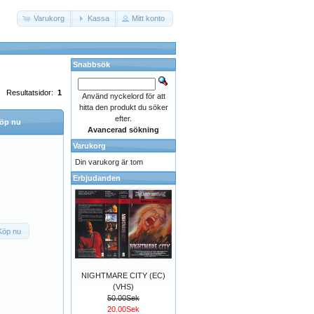
Varukorg
Kassa
Mitt konto
Snabbsök
Resultatsidor:
1
Använd nyckelord för att
hitta den produkt du söker
efter.
öp nu
Avancerad sökning
Varukorg
Din varukorg är tom
Erbjudanden
Köp nu
NIGHTMARE CITY (EC)
(VHS)
50.00Sek
20.00Sek