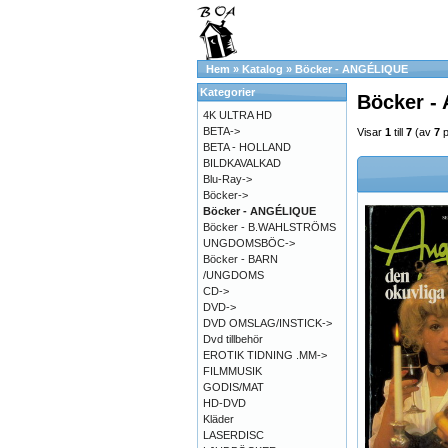
Hem
»
Katalog
»
Böcker - ANGÉLIQUE
Kategorier
Böcker -
4K ULTRA HD
BETA->
Visar
1
till
7
(av
7
p
BETA - HOLLAND
BILDKAVALKAD
Blu-Ray->
Böcker->
Böcker - ANGÉLIQUE
Böcker - B.WAHLSTRÖMS
UNGDOMSBÖC->
Böcker - BARN
/UNGDOMS
CD->
DVD->
DVD OMSLAG/INSTICK->
Dvd tillbehör
EROTIK TIDNING .MM->
FILMMUSIK
GODIS/MAT
HD-DVD
Kläder
LASERDISC