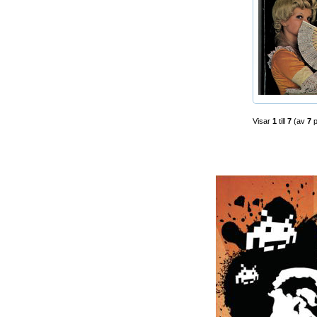
Visar
1
till
7
(av
7
p