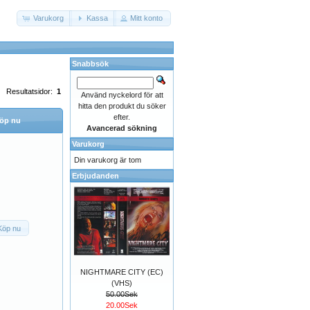
Varukorg
Kassa
Mitt konto
Snabbsök
Resultatsidor:
1
Använd nyckelord för att
hitta den produkt du söker
efter.
öp nu
Avancerad sökning
Varukorg
Din varukorg är tom
Erbjudanden
Köp nu
NIGHTMARE CITY (EC)
(VHS)
50.00Sek
20.00Sek