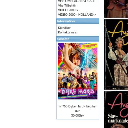
VHS OMSLAG/INSTICK->
Vhs Tillbehör
VIDEO 2000->
VIDEO 2000 - HOLLAND->
Information
Köpvilkor
Kontakta oss
Senaste
nf 755 Dyke Hard - beg hyr
dvd
30.00Sek