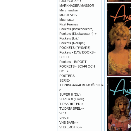
LJUDBÖCKER
MARKNADER/MÄSSOR
Merchandise
MUSIK VHS
Musmattor
Pixel Frames
Pockets (kioskdeckare)
Pockets (Kioskwestern)->
Pockets (krig)
Pockets (Rollspel)
POCKETS (RYSARE)
Pockets - DAW BOOKS -
SCI-FI
Pockets - IMPORT
POCKETS - SCI-FI OCH
DYL->
POSTERS
SERIE-
TIDNINGAR/ALBUM/BÖCKER-
>
SUPER 8 (Div)
SUPER 8 (Erotik)
TIDSKRIFTER->
TV/DATA SPEL->
VCD
VHS->
VHS BARN->
VHS EROTIK->