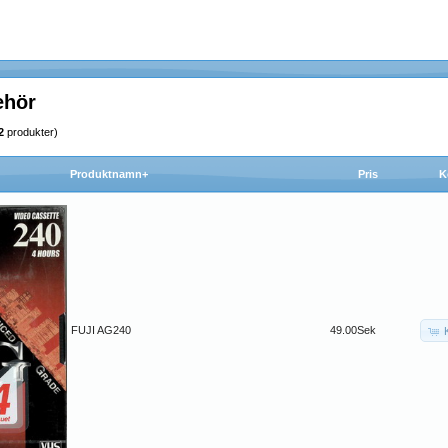
ehör
2
produkter)
Produktnamn+
Pris
K
FUJI AG240
49.00Sek