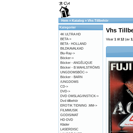
Hem
»
Katalog
»
Vhs Tillbehör
Kategorier
Vhs Tillb
4K ULTRA HD
BETA->
Visar
1
till
12
(av
1
BETA - HOLLAND
BILDKAVALKAD
Blu-Ray->
Böcker->
Böcker - ANGÉLIQUE
Böcker - B.WAHLSTRÖMS
UNGDOMSBÖC->
Böcker - BARN
/UNGDOMS
CD->
DVD->
DVD OMSLAG/INSTICK->
Dvd tillbehör
EROTIK TIDNING .MM->
FILMMUSIK
GODIS/MAT
HD-DVD
Kläder
LASERDISC