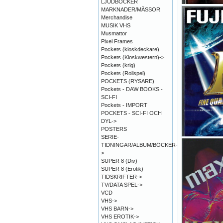
LJUDBÖCKER
MARKNADER/MÄSSOR
Merchandise
MUSIK VHS
Musmattor
Pixel Frames
Pockets (kioskdeckare)
Pockets (Kioskwestern)->
Pockets (krig)
Pockets (Rollspel)
POCKETS (RYSARE)
Pockets - DAW BOOKS -
SCI-FI
Pockets - IMPORT
POCKETS - SCI-FI OCH
DYL->
POSTERS
SERIE-
TIDNINGAR/ALBUM/BÖCKER-
>
SUPER 8 (Div)
SUPER 8 (Erotik)
TIDSKRIFTER->
TV/DATA SPEL->
VCD
VHS->
VHS BARN->
VHS EROTIK->