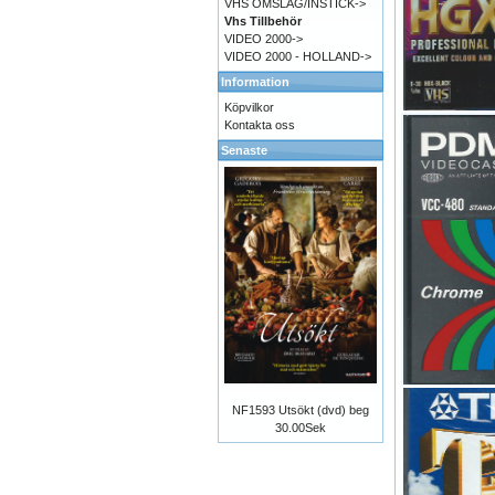
VHS OMSLAG/INSTICK->
Vhs Tillbehör
VIDEO 2000->
VIDEO 2000 - HOLLAND->
Information
Köpvilkor
Kontakta oss
Senaste
NF1593 Utsökt (dvd) beg
30.00Sek