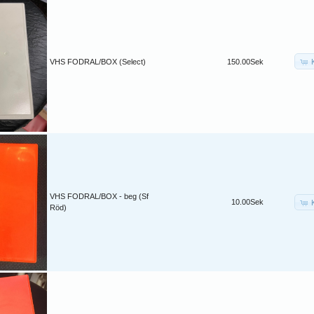
VHS FODRAL/BOX (Select)
150.00Sek
VHS FODRAL/BOX - beg (Sf
10.00Sek
Röd)