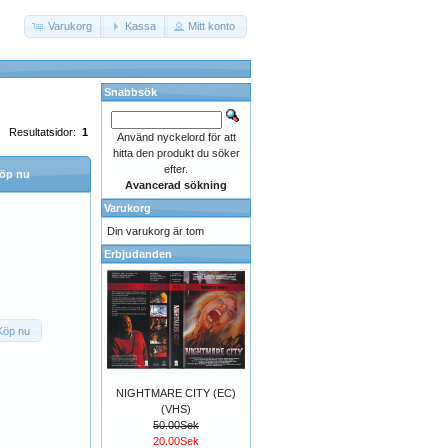
Varukorg
Kassa
Mitt konto
Snabbsök
Resultatsidor:
1
Använd nyckelord för att
hitta den produkt du söker
efter.
öp nu
Avancerad sökning
Varukorg
Din varukorg är tom
Erbjudanden
Köp nu
NIGHTMARE CITY (EC)
(VHS)
50.00Sek
20.00Sek