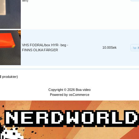
film)
VHS FODRAL/box HYR- beg -
10.00Sek
FINNS OLIKA FÄRGER
2
produkter)
Copyright © 2026
Boa video
Powered by
osCommerce