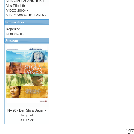
VHS OMSLAG/INSTICK->
Vhs Tillbehör
VIDEO 2000->
VIDEO 2000 - HOLLAND->
Information
Köpvilkor
Kontakta oss
Senaste
NF 967 Den Stora Dagen -
beg dvd
30.00Sek
Copy