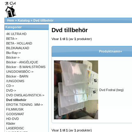
Hem
»
Katalog
»
Dvd tillbehör
Kategorier
Dvd tillbehör
4K ULTRA HD
BETA->
Visar
1
till
1
(av
1
produkter)
BETA - HOLLAND
BILDKAVALKAD
Produktnamn+
Blu-Ray->
Böcker->
Böcker - ANGÉLIQUE
Böcker - B.WAHLSTRÖMS
UNGDOMSBÖC->
Böcker - BARN
/UNGDOMS
CD->
Dvd Fodral (beg)
DVD->
DVD OMSLAG/INSTICK->
Dvd tillbehör
EROTIK TIDNING .MM->
FILMMUSIK
GODIS/MAT
HD-DVD
Kläder
LASERDISC
Visar
1
till
1
(av
1
produkter)