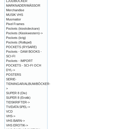
LJUDBÖCKER
MARKNADER/MÄSSOR
Merchandise
MUSIK VHS
Musmattor
Pixel Frames
Pockets (kioskdeckare)
Pockets (Kioskwestern)->
Pockets (krig)
Pockets (Rollspel)
POCKETS (RYSARE)
Pockets - DAW BOOKS -
SCI-FI
Pockets - IMPORT
POCKETS - SCI-FI OCH
DYL->
POSTERS
SERIE-
TIDNINGAR/ALBUM/BÖCKER-
>
SUPER 8 (Div)
SUPER 8 (Erotik)
TIDSKRIFTER->
TV/DATA SPEL->
VCD
VHS->
VHS BARN->
VHS EROTIK->