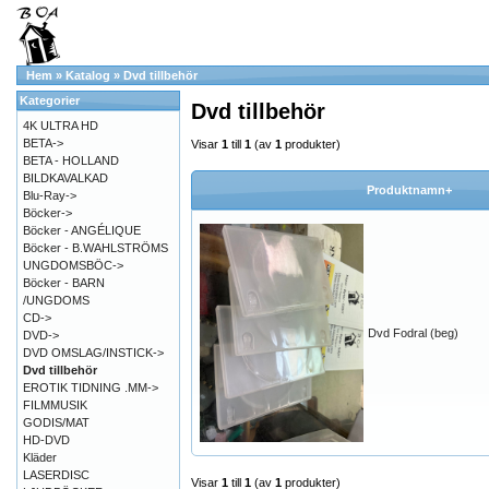
Hem
»
Katalog
»
Dvd tillbehör
Kategorier
Dvd tillbehör
4K ULTRA HD
BETA->
Visar
1
till
1
(av
1
produkter)
BETA - HOLLAND
BILDKAVALKAD
Produktnamn+
Blu-Ray->
Böcker->
Böcker - ANGÉLIQUE
Böcker - B.WAHLSTRÖMS
UNGDOMSBÖC->
Böcker - BARN
/UNGDOMS
CD->
Dvd Fodral (beg)
DVD->
DVD OMSLAG/INSTICK->
Dvd tillbehör
EROTIK TIDNING .MM->
FILMMUSIK
GODIS/MAT
HD-DVD
Kläder
LASERDISC
Visar
1
till
1
(av
1
produkter)