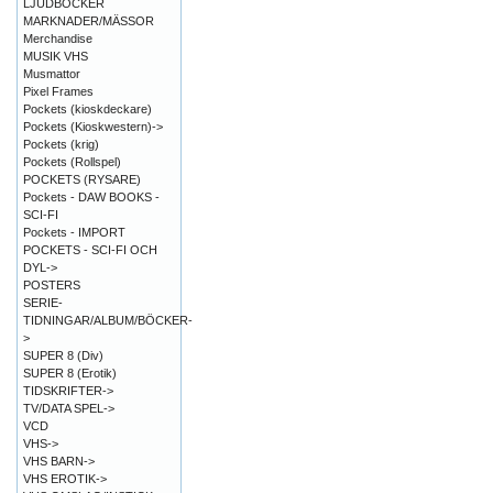
LJUDBÖCKER
MARKNADER/MÄSSOR
Merchandise
MUSIK VHS
Musmattor
Pixel Frames
Pockets (kioskdeckare)
Pockets (Kioskwestern)->
Pockets (krig)
Pockets (Rollspel)
POCKETS (RYSARE)
Pockets - DAW BOOKS -
SCI-FI
Pockets - IMPORT
POCKETS - SCI-FI OCH
DYL->
POSTERS
SERIE-
TIDNINGAR/ALBUM/BÖCKER-
>
SUPER 8 (Div)
SUPER 8 (Erotik)
TIDSKRIFTER->
TV/DATA SPEL->
VCD
VHS->
VHS BARN->
VHS EROTIK->