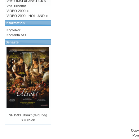
VHS OMSLAG/INSTICK->
Vhs Tillbehör
VIDEO 2000->
VIDEO 2000 - HOLLAND->
Information
Köpvilkor
Kontakta oss
Senaste
NF1593 Utsökt (dvd) beg
30.00Sek
Copy
Pow