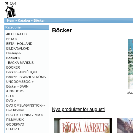
Hem
»
Katalog
»
Böcker
Kategorier
Böcker
4K ULTRA HD
BETA->
BETA - HOLLAND
BILDKAVALKAD
Blu-Ray->
Böcker
->
BÄCKA-MARKUS
BÖCKER
Böcker - ANGÉLIQUE
Böcker - B.WAHLSTRÖMS
UNGDOMSBÖC->
Böcker - BARN
/UNGDOMS
BÄC
CD->
DVD->
DVD OMSLAG/INSTICK->
Nya produkter för augusti
Dvd tillbehör
EROTIK TIDNING .MM->
FILMMUSIK
GODIS/MAT
HD-DVD