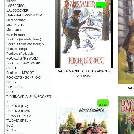
Kläder
LASERDISC
LJUDBÖCKER
MARKNADER/MÄSSOR
Merchandise
MUSIK VHS
Musmattor
Pixel Frames
Pockets (kioskdeckare)
Pockets (Kioskwestern)->
Pockets (krig)
Pockets (Rollspel)
POCKETS (RYSARE)
Pockets - DAW BOOKS -
SCI-FI
BÄCKA-MARKUS - JAKTBRAVADER
Pockets - IMPORT
29.00Sek
POCKETS - SCI-FI OCH
DYL->
POSTERS
BÄC
SERIE-
TIDNINGAR/ALBUM/BÖCKER-
>
SUPER 8 (Div)
SUPER 8 (Erotik)
TIDSKRIFTER->
TV/DATA SPEL->
VCD
VHS->