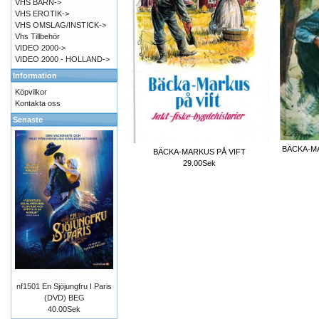
VHS BARN->
VHS EROTIK->
VHS OMSLAG/INSTICK->
Vhs Tillbehör
VIDEO 2000->
VIDEO 2000 - HOLLAND->
Information
Köpvilkor
Kontakta oss
Senaste
BÄCKA-M
BÄCKA-MARKUS PÅ VIFT
29.00Sek
nf1501 En Sjöjungfru I Paris
(DVD) BEG
40.00Sek