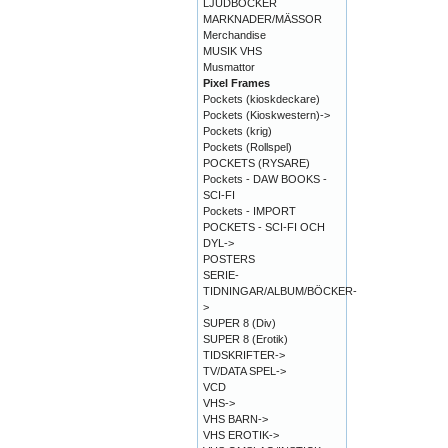
LJUDBÖCKER
MARKNADER/MÄSSOR
Merchandise
MUSIK VHS
Musmattor
Pixel Frames
Pockets (kioskdeckare)
Pockets (Kioskwestern)->
Pockets (krig)
Pockets (Rollspel)
POCKETS (RYSARE)
Pockets - DAW BOOKS -
SCI-FI
Pockets - IMPORT
POCKETS - SCI-FI OCH
DYL->
POSTERS
SERIE-
TIDNINGAR/ALBUM/BÖCKER-
>
SUPER 8 (Div)
SUPER 8 (Erotik)
TIDSKRIFTER->
TV/DATA SPEL->
VCD
VHS->
VHS BARN->
VHS EROTIK->