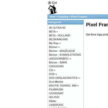
Hem
»
Katalog
»
Pixel Frames
Kategorier
Pixel Fr
4K ULTRA HD
BETA->
Det finns inga prod
BETA - HOLLAND
BILDKAVALKAD
Blu-Ray->
Böcker->
Böcker - ANGÉLIQUE
Böcker - B.WAHLSTRÖMS
UNGDOMSBÖC->
Böcker - BARN
/UNGDOMS
CD->
DVD->
DVD OMSLAG/INSTICK->
Dvd tillbehör
EROTIK TIDNING .MM->
FILMMUSIK
GODIS/MAT
HD-DVD
Kläder
LASERDISC