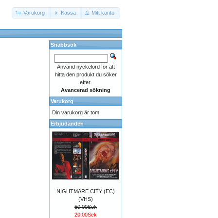
Varukorg
Kassa
Mitt konto
Snabbsök
Använd nyckelord för att
hitta den produkt du söker
efter.
Avancerad sökning
Varukorg
Din varukorg är tom
Erbjudanden
NIGHTMARE CITY (EC)
(VHS)
50.00Sek
20.00Sek