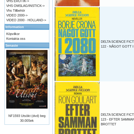
VHS EROTIK->
VHS OMSLAG/INSTICK->
Vhs Tillbehör
VIDEO 2000->
VIDEO 2000 - HOLLAND->
Information
Köpvilkor
Kontakta oss
DELTA SCIENCE FICT
Senaste
122 - NÅGOT GOTT I
DELTA SCIENCE FICT
NF1593 Utsökt (dvd) beg
123 - EFTER SAMMA
30.00Sek
BROTTET