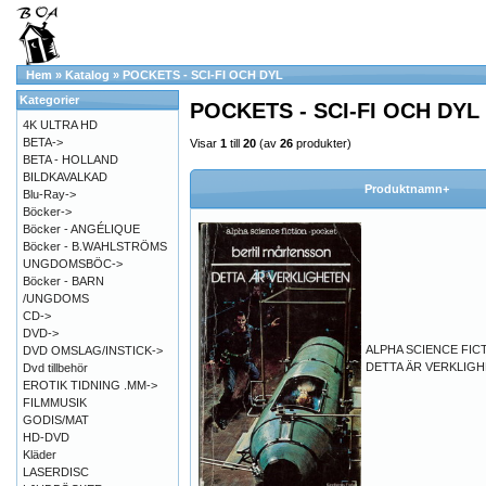
Hem
»
Katalog
»
POCKETS - SCI-FI OCH DYL
Kategorier
POCKETS - SCI-FI OCH DYL
4K ULTRA HD
BETA->
Visar
1
till
20
(av
26
produkter)
BETA - HOLLAND
BILDKAVALKAD
Produktnamn+
Blu-Ray->
Böcker->
Böcker - ANGÉLIQUE
Böcker - B.WAHLSTRÖMS
UNGDOMSBÖC->
Böcker - BARN
/UNGDOMS
CD->
DVD->
ALPHA SCIENCE FIC
DVD OMSLAG/INSTICK->
DETTA ÄR VERKLIGH
Dvd tillbehör
EROTIK TIDNING .MM->
FILMMUSIK
GODIS/MAT
HD-DVD
Kläder
LASERDISC