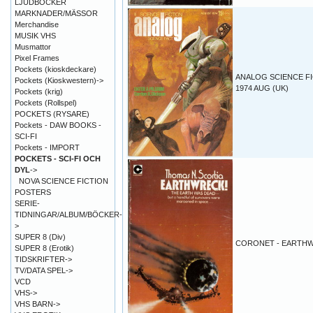
LJUDBÖCKER
MARKNADER/MÄSSOR
Merchandise
MUSIK VHS
Musmattor
Pixel Frames
Pockets (kioskdeckare)
ANALOG SCIENCE F
Pockets (Kioskwestern)->
1974 AUG (UK)
Pockets (krig)
Pockets (Rollspel)
POCKETS (RYSARE)
Pockets - DAW BOOKS -
SCI-FI
Pockets - IMPORT
POCKETS - SCI-FI OCH
DYL
->
NOVA SCIENCE FICTION
POSTERS
SERIE-
TIDNINGAR/ALBUM/BÖCKER-
>
SUPER 8 (Div)
CORONET - EARTH
SUPER 8 (Erotik)
TIDSKRIFTER->
TV/DATA SPEL->
VCD
VHS->
VHS BARN->