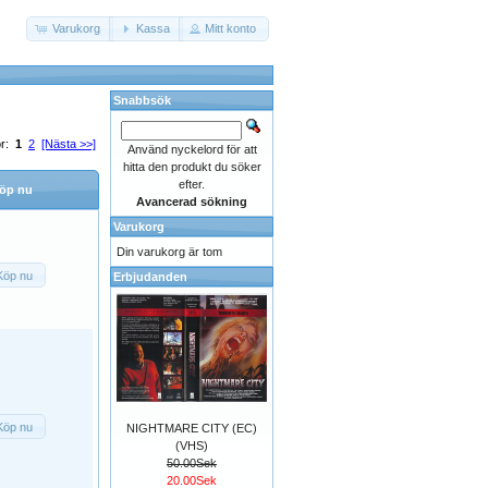
Varukorg
Kassa
Mitt konto
Snabbsök
or:
1
2
[Nästa >>]
Använd nyckelord för att
hitta den produkt du söker
efter.
öp nu
Avancerad sökning
Varukorg
Din varukorg är tom
Köp nu
Erbjudanden
Köp nu
NIGHTMARE CITY (EC)
(VHS)
50.00Sek
20.00Sek