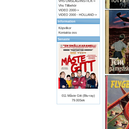
VHS OMSLAG/INSTICK->
Vhs Tillbehör
VIDEO 2000->
VIDEO 2000 - HOLLAND->
Information
Köpvilkor
Kontakta oss
Senaste
011 Måste Gitt (Blu-ray)
79.00Sek