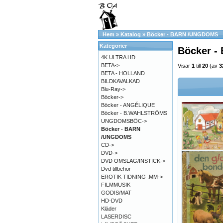
Hem
»
Katalog
»
Böcker - BARN /UNGDOMS
Kategorier
Böcker 
4K ULTRA HD
BETA->
Visar
1
till
20
(av
3
BETA - HOLLAND
BILDKAVALKAD
Blu-Ray->
Böcker->
Böcker - ANGÉLIQUE
Böcker - B.WAHLSTRÖMS
UNGDOMSBÖC->
Böcker - BARN
/UNGDOMS
CD->
DVD->
DVD OMSLAG/INSTICK->
Dvd tillbehör
EROTIK TIDNING .MM->
FILMMUSIK
GODIS/MAT
HD-DVD
Kläder
LASERDISC