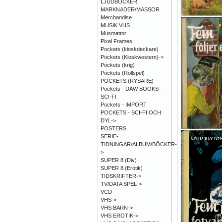
LJUDBÖCKER
MARKNADER/MÄSSOR
Merchandise
MUSIK VHS
Musmattor
Pixel Frames
Pockets (kioskdeckare)
Pockets (Kioskwestern)->
Pockets (krig)
Pockets (Rollspel)
POCKETS (RYSARE)
Pockets - DAW BOOKS -
SCI-FI
Pockets - IMPORT
POCKETS - SCI-FI OCH
DYL->
POSTERS
SERIE-
TIDNINGAR/ALBUM/BÖCKER-
>
SUPER 8 (Div)
SUPER 8 (Erotik)
TIDSKRIFTER->
TV/DATA SPEL->
VCD
VHS->
VHS BARN->
VHS EROTIK->