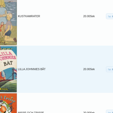
KUSTKAMRATER
20.00Sek
LILLA JOHNNIES BÅT
20.00Sek
MISSE OCH TRISSE
20.00Sek