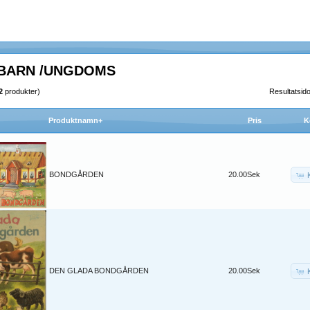
- BARN /UNGDOMS
2
produkter)
Resultatsid
Produktnamn+
Pris
K
BONDGÅRDEN
20.00Sek
DEN GLADA BONDGÅRDEN
20.00Sek