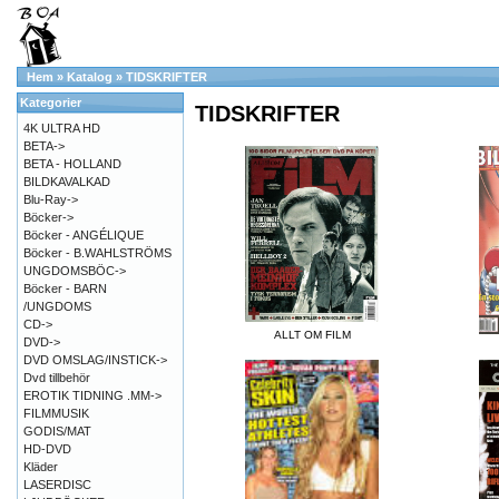
Hem
»
Katalog
»
TIDSKRIFTER
Kategorier
TIDSKRIFTER
4K ULTRA HD
BETA->
BETA - HOLLAND
BILDKAVALKAD
Blu-Ray->
Böcker->
Böcker - ANGÉLIQUE
Böcker - B.WAHLSTRÖMS
UNGDOMSBÖC->
Böcker - BARN
/UNGDOMS
CD->
ALLT OM FILM
DVD->
DVD OMSLAG/INSTICK->
Dvd tillbehör
EROTIK TIDNING .MM->
FILMMUSIK
GODIS/MAT
HD-DVD
Kläder
LASERDISC