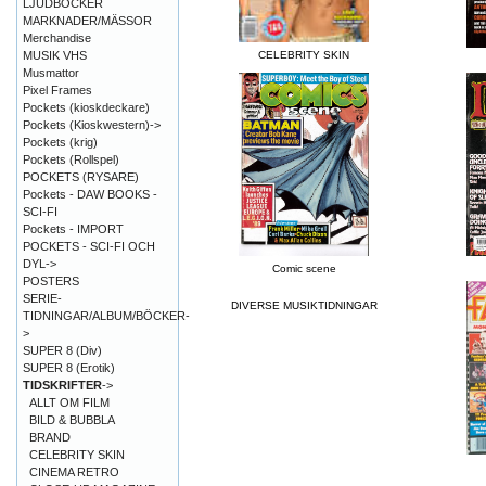
LJUDBÖCKER
MARKNADER/MÄSSOR
Merchandise
MUSIK VHS
CELEBRITY SKIN
Musmattor
Pixel Frames
Pockets (kioskdeckare)
Pockets (Kioskwestern)->
Pockets (krig)
Pockets (Rollspel)
POCKETS (RYSARE)
Pockets - DAW BOOKS -
SCI-FI
Pockets - IMPORT
POCKETS - SCI-FI OCH
DYL->
Comic scene
POSTERS
SERIE-
DIVERSE MUSIKTIDNINGAR
TIDNINGAR/ALBUM/BÖCKER-
>
SUPER 8 (Div)
SUPER 8 (Erotik)
TIDSKRIFTER
->
ALLT OM FILM
BILD & BUBBLA
BRAND
CELEBRITY SKIN
CINEMA RETRO