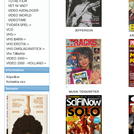
TOTAL FILM
VET NI VAD?
VIDEO KATALOGER
VIDEO WORLD
VIDEOTIME
TV/DATA SPEL->
VCD
JEFFERSON
VHS->
KR
VHS BARN->
VHS EROTIK->
VHS OMSLAG/INSTICK->
Vhs Tillbehör
VIDEO 2000->
VIDEO 2000 - HOLLAND->
Information
Köpvilkor
Kontakta oss
Senaste
MUSIK TIDSKRIFTER