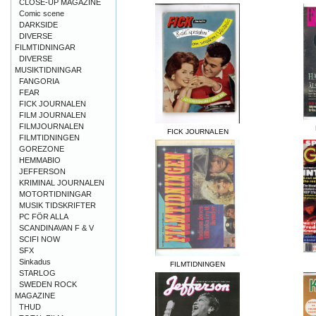
CLOSE-UP MAGAZINE
Comic scene
DARKSIDE
DIVERSE
FILMTIDNINGAR
DIVERSE
MUSIKTIDNINGAR
FANGORIA
FEAR
FICK JOURNALEN
FILM JOURNALEN
FILMJOURNALEN
FICK JOURNALEN
FILMTIDNINGEN
GOREZONE
HEMMABIO
JEFFERSON
KRIMINAL JOURNALEN
MOTORTIDNINGAR
MUSIK TIDSKRIFTER
PC FÖR ALLA
SCANDINAVAN F & V
SCIFI NOW
SFX
Sinkadus
FILMTIDNINGEN
STARLOG
SWEDEN ROCK
MAGAZINE
THUD