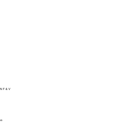
N F & V
us