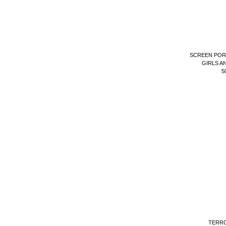
SCREEN POR
GIRLS A
5
TERRO