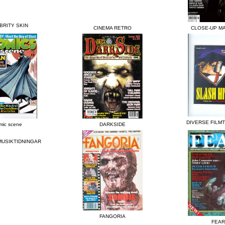
BRITY SKIN
CINEMA RETRO
CLOSE-UP M
DIVERSE FILM
mic scene
DARKSIDE
MUSIKTIDNINGAR
FANGORIA
FEAR