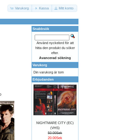
Varukorg
Kassa
Mitt konto
Snabbsök
Använd nyckelord för att
hitta den produkt du söker
efter.
Avancerad sökning
Varukorg
Din varukorg är tom
Erbjudanden
D
NIGHTMARE CITY (EC)
(VHS)
50.00Sek
20.00Sek