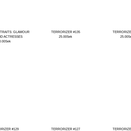
TRAITS: GLAMOUR
TERRORIZER #135
TERRORIZE
ND ACTRESSES
25.00Sek
25.00S
0.00Sek
RIZER #129
TERRORIZER #127
TERRORIZE