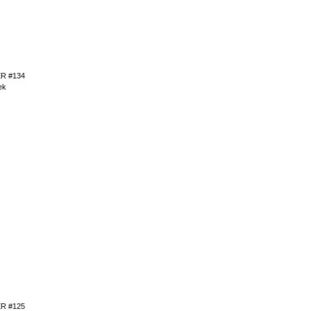
R #134
ek
R #125