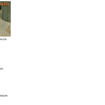
NALEN
IO
INGAR