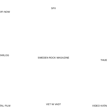
SFX
IFI NOW
TARLOG
SWEDEN ROCK MAGAZINE
THUD
VET NI VAD?
TAL FILM
VIDEO KAT