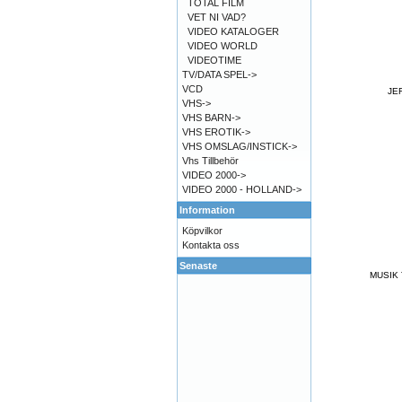
TOTAL FILM
VET NI VAD?
VIDEO KATALOGER
VIDEO WORLD
VIDEOTIME
TV/DATA SPEL->
VCD
JE
VHS->
VHS BARN->
VHS EROTIK->
VHS OMSLAG/INSTICK->
Vhs Tillbehör
VIDEO 2000->
VIDEO 2000 - HOLLAND->
Information
Köpvilkor
Kontakta oss
Senaste
MUSIK 