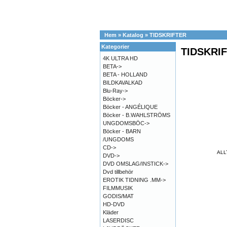
Hem
»
Katalog
»
TIDSKRIFTER
Kategorier
TIDSKRI
4K ULTRA HD
BETA->
BETA - HOLLAND
BILDKAVALKAD
Blu-Ray->
Böcker->
Böcker - ANGÉLIQUE
Böcker - B.WAHLSTRÖMS
UNGDOMSBÖC->
Böcker - BARN
/UNGDOMS
CD->
ALL
DVD->
DVD OMSLAG/INSTICK->
Dvd tillbehör
EROTIK TIDNING .MM->
FILMMUSIK
GODIS/MAT
HD-DVD
Kläder
LASERDISC