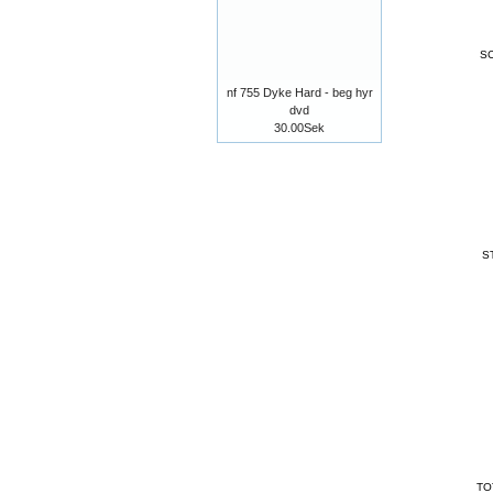
SC
nf 755 Dyke Hard - beg hyr
dvd
30.00Sek
S
TO