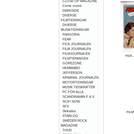
CLOSE-UP MAGAZINE
Comic scene
DARKSIDE
DIVERSE
FILMTIDNINGAR
DIVERSE
MUSIKTIDNINGAR
FANGORIA
FEAR
FICK JOURNALEN
FILM JOURNALEN
FILMJOURNALEN
FICK
FILMTIDNINGEN
GOREZONE
HEMMABIO
JEFFERSON
KRIMINAL JOURNALEN
MOTORTIDNINGAR
MUSIK TIDSKRIFTER
PC FÖR ALLA
SCANDINAVAN F & V
SCIFI NOW
SFX
Sinkadus
FILM
STARLOG
SWEDEN ROCK
MAGAZINE
THUD