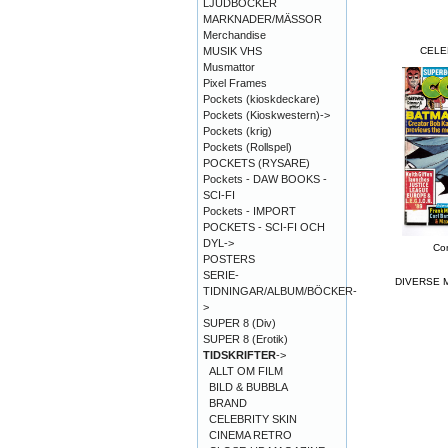
LJUDBÖCKER
MARKNADER/MÄSSOR
Merchandise
MUSIK VHS
CELE
Musmattor
Pixel Frames
Pockets (kioskdeckare)
Pockets (Kioskwestern)->
Pockets (krig)
Pockets (Rollspel)
POCKETS (RYSARE)
Pockets - DAW BOOKS -
SCI-FI
Pockets - IMPORT
POCKETS - SCI-FI OCH
DYL->
Co
POSTERS
SERIE-
DIVERSE 
TIDNINGAR/ALBUM/BÖCKER-
>
SUPER 8 (Div)
SUPER 8 (Erotik)
TIDSKRIFTER
->
ALLT OM FILM
BILD & BUBBLA
BRAND
CELEBRITY SKIN
CINEMA RETRO