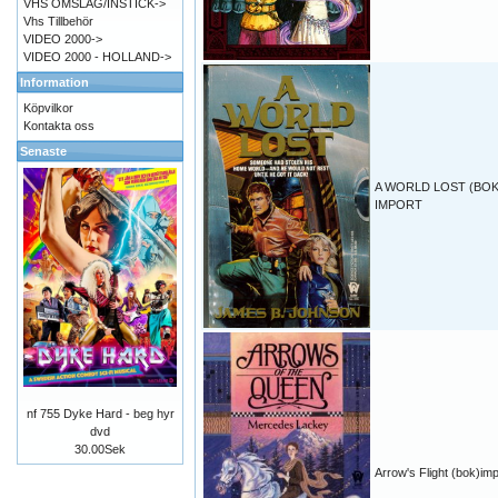
VHS OMSLAG/INSTICK->
Vhs Tillbehör
VIDEO 2000->
VIDEO 2000 - HOLLAND->
Information
Köpvilkor
Kontakta oss
Senaste
A WORLD LOST (BOK
IMPORT
nf 755 Dyke Hard - beg hyr
dvd
30.00Sek
Arrow's Flight (bok)imp