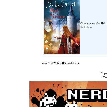
Cloudmages #3 - Heir 
(bok) beg
Visar
1
till
20
(av
105
produkter)
Copy
Pow