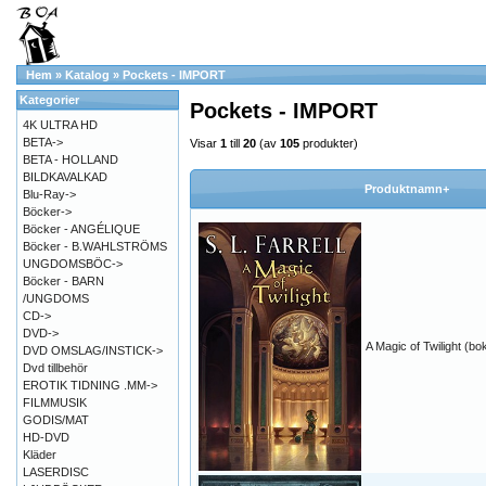
Hem
»
Katalog
»
Pockets - IMPORT
Kategorier
Pockets - IMPORT
4K ULTRA HD
BETA->
Visar
1
till
20
(av
105
produkter)
BETA - HOLLAND
BILDKAVALKAD
Produktnamn+
Blu-Ray->
Böcker->
Böcker - ANGÉLIQUE
Böcker - B.WAHLSTRÖMS
UNGDOMSBÖC->
Böcker - BARN
/UNGDOMS
CD->
DVD->
A Magic of Twilight (bo
DVD OMSLAG/INSTICK->
Dvd tillbehör
EROTIK TIDNING .MM->
FILMMUSIK
GODIS/MAT
HD-DVD
Kläder
LASERDISC