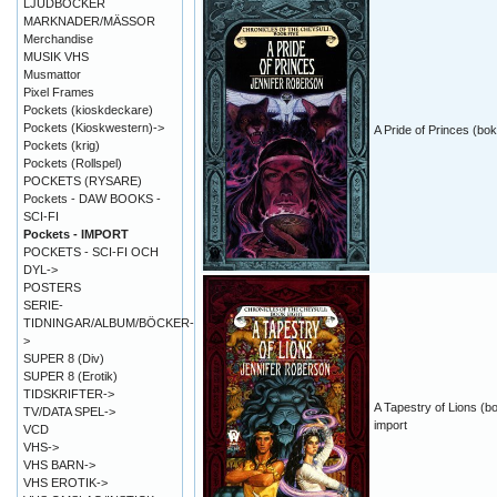
LJUDBÖCKER
MARKNADER/MÄSSOR
Merchandise
MUSIK VHS
Musmattor
Pixel Frames
Pockets (kioskdeckare)
Pockets (Kioskwestern)->
A Pride of Princes (bok
Pockets (krig)
Pockets (Rollspel)
POCKETS (RYSARE)
Pockets - DAW BOOKS -
SCI-FI
Pockets - IMPORT
POCKETS - SCI-FI OCH
DYL->
POSTERS
SERIE-
TIDNINGAR/ALBUM/BÖCKER-
>
SUPER 8 (Div)
SUPER 8 (Erotik)
TIDSKRIFTER->
A Tapestry of Lions (b
TV/DATA SPEL->
import
VCD
VHS->
VHS BARN->
VHS EROTIK->