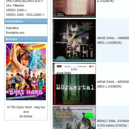
VHS OMSLAG/INSTICK->
(LJUDBOK)
Vhs Tillbehör
VIDEO 2000->
VIDEO 2000 - HOLLAND->
Information
Köpvilkor
Kontakta oss
ARNE DAHL - HIMM
Senaste
(BEG LJUDBOK)
ARNE DAHL - MÖRK
(BEG LJUDBOK)
nf 755 Dyke Hard - beg hyr
dvd
30.00Sek
BENGT EMIL JOHNS
STEN WAHLSTRÖM -