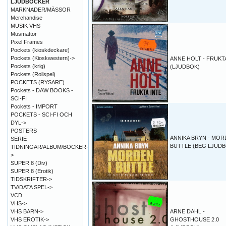
LJUDBÖCKER
MARKNADER/MÄSSOR
Merchandise
MUSIK VHS
Musmattor
Pixel Frames
Pockets (kioskdeckare)
Pockets (Kioskwestern)->
ANNE HOLT - FRUKT
Pockets (krig)
(LJUDBOK)
Pockets (Rollspel)
POCKETS (RYSARE)
Pockets - DAW BOOKS -
SCI-FI
Pockets - IMPORT
POCKETS - SCI-FI OCH
DYL->
POSTERS
ANNIKA BRYN - MOR
SERIE-
BUTTLE (BEG LJUDB
TIDNINGAR/ALBUM/BÖCKER-
>
SUPER 8 (Div)
SUPER 8 (Erotik)
TIDSKRIFTER->
TV/DATA SPEL->
VCD
VHS->
VHS BARN->
ARNE DAHL -
VHS EROTIK->
GHOSTHOUSE 2.0