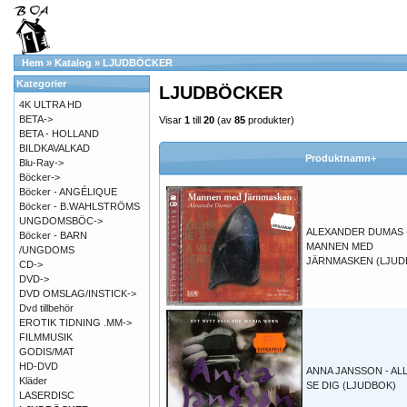
Hem
»
Katalog
»
LJUDBÖCKER
Kategorier
LJUDBÖCKER
4K ULTRA HD
BETA->
Visar
1
till
20
(av
85
produkter)
BETA - HOLLAND
BILDKAVALKAD
Produktnamn+
Blu-Ray->
Böcker->
Böcker - ANGÉLIQUE
Böcker - B.WAHLSTRÖMS
UNGDOMSBÖC->
ALEXANDER DUMAS 
Böcker - BARN
MANNEN MED
/UNGDOMS
JÄRNMASKEN (LJUD
CD->
DVD->
DVD OMSLAG/INSTICK->
Dvd tillbehör
EROTIK TIDNING .MM->
FILMMUSIK
GODIS/MAT
HD-DVD
ANNA JANSSON - AL
Kläder
SE DIG (LJUDBOK)
LASERDISC