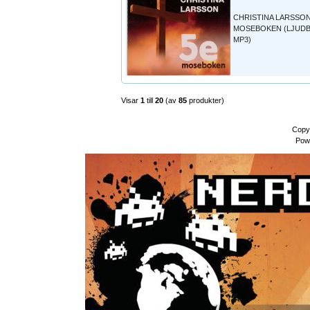
CHRISTINA LARSSON
MOSEBOKEN (LJUD
MP3)
Visar
1
till
20
(av
85
produkter)
Copy
Pow