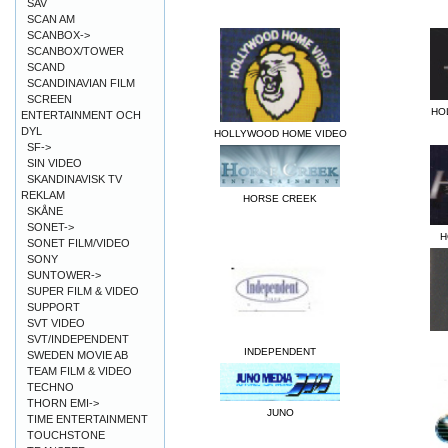
SAV
SCAN AM
SCANBOX->
SCANBOX/TOWER
SCAND
SCANDINAVIAN FILM
SCREEN
HO
ENTERTAINMENT OCH
DYL
HOLLYWOOD HOME VIDEO
SF->
SIN VIDEO
SKANDINAVISK TV
REKLAM
HORSE CREEK
SKÅNE
SONET->
H
SONET FILM/VIDEO
SONY
SUNTOWER->
SUPER FILM & VIDEO
SUPPORT
SVT VIDEO
SVT/INDEPENDENT
INDEPENDENT
SWEDEN MOVIE AB
TEAM FILM & VIDEO
TECHNO
THORN EMI->
JUNO
TIME ENTERTAINMENT
TOUCHSTONE