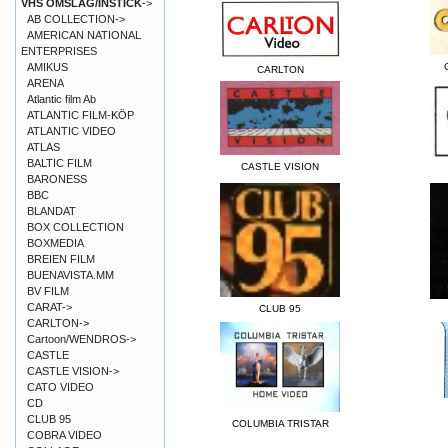
VHS OMSLAG/INSTICK
->
AB COLLECTION->
AMERICAN NATIONAL
ENTERPRISES
AMIKUS
CARLTON
ARENA
Atlantic film Ab
ATLANTIC FILM-KÖP
ATLANTIC VIDEO
ATLAS
BALTIC FILM
CASTLE VISION
BARONESS
BBC
BLANDAT
BOX COLLECTION
BOXMEDIA
BREIEN FILM
BUENAVISTA.MM
BV FILM
CARAT->
CLUB 95
CARLTON->
Cartoon/WENDROS->
CASTLE
CASTLE VISION->
CATO VIDEO
CD
CLUB 95
COLUMBIA TRISTAR
COBRA VIDEO