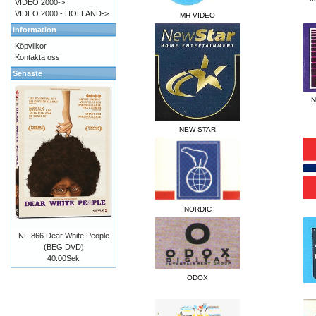
VIDEO 2000->
VIDEO 2000 - HOLLAND->
MH VIDEO
Information
Köpvilkor
Kontakta oss
Senaste
N
NEW STAR
NORDIC
NF 866 Dear White People
(BEG DVD)
40.00Sek
ODOX