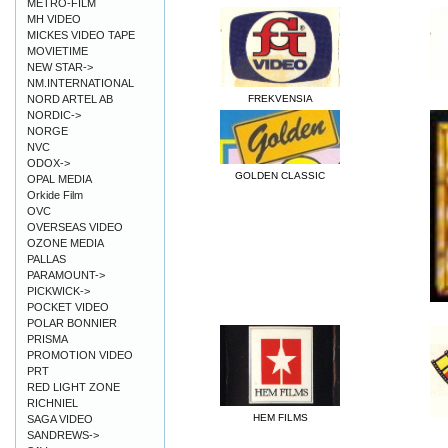
METRO-FILM
MH VIDEO
MICKES VIDEO TAPE
MOVIETIME
NEW STAR->
NM.INTERNATIONAL
NORD ARTEL AB
FREKVENSIA
NORDIC->
NORGE
NVC
ODOX->
GOLDEN CLASSIC
OPAL MEDIA
Orkide Film
OVC
OVERSEAS VIDEO
OZONE MEDIA
PALLAS
PARAMOUNT->
PICKWICK->
POCKET VIDEO
POLAR BONNIER
PRISMA
PROMOTION VIDEO
PRT
RED LIGHT ZONE
RICHNIEL
HEM FILMS
SAGA VIDEO
SANDREWS->