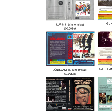
GUN
LUPIN III (vhs omslag)
100.00Sek
AMERICAN
DÖDSJAKTEN (vhsomslag)
60.00Sek