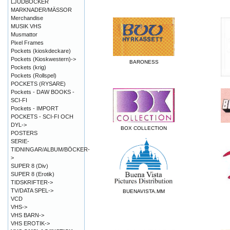
LJUDBÖCKER
MARKNADER/MÄSSOR
Merchandise
MUSIK VHS
Musmattor
Pixel Frames
Pockets (kioskdeckare)
Pockets (Kioskwestern)->
BARONESS
Pockets (krig)
Pockets (Rollspel)
POCKETS (RYSARE)
Pockets - DAW BOOKS -
SCI-FI
Pockets - IMPORT
POCKETS - SCI-FI OCH
DYL->
BOX COLLECTION
POSTERS
SERIE-
TIDNINGAR/ALBUM/BÖCKER-
>
SUPER 8 (Div)
SUPER 8 (Erotik)
TIDSKRIFTER->
TV/DATA SPEL->
BUENAVISTA.MM
VCD
VHS->
VHS BARN->
VHS EROTIK->