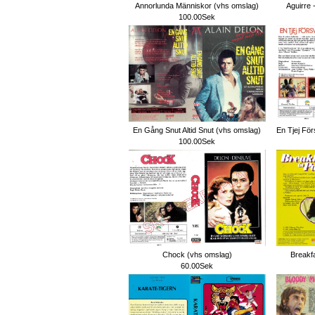
Annorlunda Människor (vhs omslag)
Aguirre 
100.00Sek
En Gång Snut Altid Snut (vhs omslag)
En Tjej För
100.00Sek
Chock (vhs omslag)
Breakfa
60.00Sek