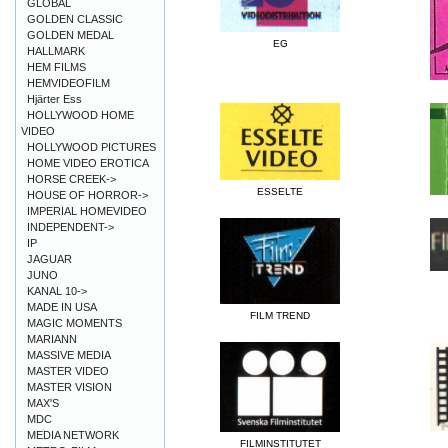
GLOBAL
GOLDEN CLASSIC
GOLDEN MEDAL
EG
HALLMARK
HEM FILMS
HEMVIDEOFILM
Hjärter Ess
HOLLYWOOD HOME
VIDEO
HOLLYWOOD PICTURES
HOME VIDEO EROTICA
HORSE CREEK->
ESSELTE
HOUSE OF HORROR->
IMPERIAL HOMEVIDEO
INDEPENDENT->
IP
JAGUAR
JUNO
KANAL 10->
MADE IN USA
FILM TREND
MAGIC MOMENTS
MARIANN
MASSIVE MEDIA
MASTER VIDEO
MASTER VISION
MAX'S
MDC
MEDIA NETWORK
FILMINSTITUTET