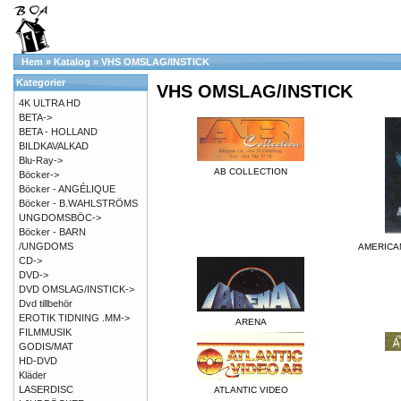
Hem
»
Katalog
»
VHS OMSLAG/INSTICK
Kategorier
VHS OMSLAG/INSTICK
4K ULTRA HD
BETA->
BETA - HOLLAND
BILDKAVALKAD
Blu-Ray->
AB COLLECTION
Böcker->
Böcker - ANGÉLIQUE
Böcker - B.WAHLSTRÖMS
UNGDOMSBÖC->
Böcker - BARN
/UNGDOMS
AMERICA
CD->
DVD->
DVD OMSLAG/INSTICK->
Dvd tillbehör
EROTIK TIDNING .MM->
ARENA
FILMMUSIK
GODIS/MAT
HD-DVD
Kläder
LASERDISC
ATLANTIC VIDEO