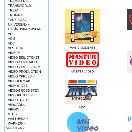
TRANSFER->
TRANSWORLD
TREFA
TROMA->
TÄNK ROSA
UNIVERSAL->
UTLÄNDSKA OMSLAG
VCL
VCM
VDC
MAGIC MOMENTS
VESTRON
VIDECE
VIDEO BIBLIOTEKET
VIDEO CENTRALEN
VIDEO COLLECTION
VIDEO PRODUCTION
MASTER VIDEO
VIDEO XPRESS->
VIDEOFILM AB
VIDEOGOTT
VIDEOGROSSISTEN
VIDEOKLUBBEN
VIDEOTRADE
Viking Video
MDC
VIRGIN
VTC->
WALTHERS->
WARNER->
Vhs Tillbehör
M