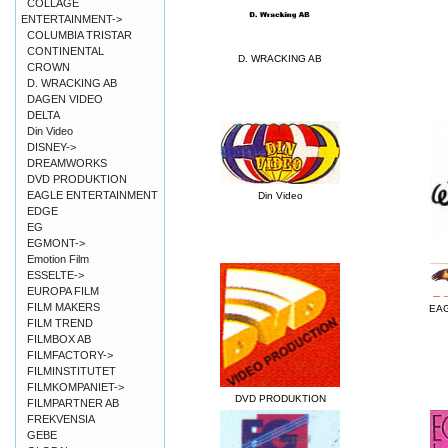
COLLAGE
ENTERTAINMENT->
COLUMBIA TRISTAR
CONTINENTAL
D. WRACKING AB
CROWN
D. WRACKING AB
DAGEN VIDEO
DELTA
Din Video
DISNEY->
DREAMWORKS
DVD PRODUKTION
EAGLE ENTERTAINMENT
Din Video
EDGE
EG
EGMONT->
Emotion Film
ESSELTE->
EUROPA FILM
FILM MAKERS
EA
FILM TREND
FILMBOX AB
FILMFACTORY->
FILMINSTITUTET
FILMKOMPANIET->
DVD PRODUKTION
FILMPARTNER AB
FREKVENSIA
GEBE