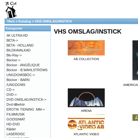
Hem
»
Katalog
»
VHS OMSLAG/INSTICK
Kategorier
VHS OMSLAG/INSTICK
4K ULTRA HD
BETA->
BETA - HOLLAND
BILDKAVALKAD
Blu-Ray->
AB COLLECTION
Böcker->
Böcker - ANGÉLIQUE
Böcker - B.WAHLSTRÖMS
UNGDOMSBÖC->
Böcker - BARN
/UNGDOMS
AMERICA
CD->
DVD->
DVD OMSLAG/INSTICK->
Dvd tillbehör
EROTIK TIDNING .MM->
ARENA
FILMMUSIK
GODIS/MAT
HD-DVD
Kläder
LASERDISC
ATLANTIC VIDEO