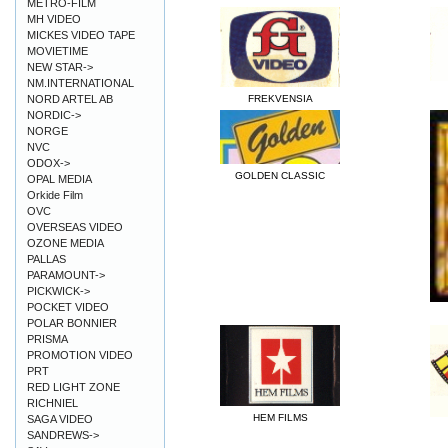
METRO-FILM
MH VIDEO
MICKES VIDEO TAPE
MOVIETIME
NEW STAR->
NM.INTERNATIONAL
NORD ARTEL AB
FREKVENSIA
NORDIC->
NORGE
NVC
ODOX->
GOLDEN CLASSIC
OPAL MEDIA
Orkide Film
OVC
OVERSEAS VIDEO
OZONE MEDIA
PALLAS
PARAMOUNT->
PICKWICK->
POCKET VIDEO
POLAR BONNIER
PRISMA
PROMOTION VIDEO
PRT
RED LIGHT ZONE
RICHNIEL
HEM FILMS
SAGA VIDEO
SANDREWS->