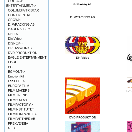
COLLAGE
ENTERTAINMENT->
COLUMBIA TRISTAR
CONTINENTAL
D. WRACKING AB
CROWN
D. WRACKING AB
DAGEN VIDEO
DELTA
Din Video
DISNEY->
DREAMWORKS
DVD PRODUKTION
EAGLE ENTERTAINMENT
Din Video
EDGE
EG
EGMONT->
Emotion Film
ESSELTE->
EUROPA FILM
FILM MAKERS
EA
FILM TREND
FILMBOX AB
FILMFACTORY->
FILMINSTITUTET
FILMKOMPANIET->
DVD PRODUKTION
FILMPARTNER AB
FREKVENSIA
GEBE