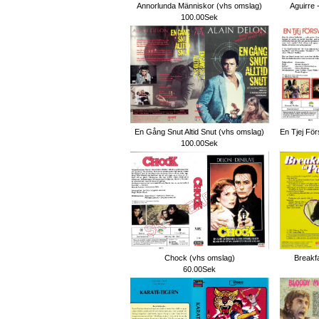
Annorlunda Människor (vhs omslag)
Aguirre 
100.00Sek
En Gång Snut Altid Snut (vhs omslag)
En Tjej För
100.00Sek
Chock (vhs omslag)
Breakfa
60.00Sek