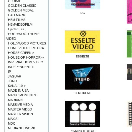
GLOBAL
GOLDEN CLASSIC
GOLDEN MEDAL
EG
HALLMARK
HEM FILMS
HEMVIDEOFILM
Hjärter Ess
HOLLYWOOD HOME
VIDEO
HOLLYWOOD PICTURES
HOME VIDEO EROTICA
HORSE CREEK->
ESSELTE
HOUSE OF HORROR->
IMPERIAL HOMEVIDEO
INDEPENDENT->
IP
JAGUAR
JUNO
KANAL 10->
MADE IN USA
FILM TREND
MAGIC MOMENTS
MARIANN
MASSIVE MEDIA
MASTER VIDEO
MASTER VISION
MAX'S
MDC
MEDIA NETWORK
FILMINSTITUTET