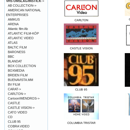
VHS OMSLAG/INSTICK
->
AB COLLECTION->
AMERICAN NATIONAL
ENTERPRISES
AMIKUS
CARLTON
ARENA
Atlantic film Ab
ATLANTIC FILM-KÖP
ATLANTIC VIDEO
ATLAS
BALTIC FILM
CASTLE VISION
BARONESS
BBC
BLANDAT
BOX COLLECTION
BOXMEDIA
BREIEN FILM
BUENAVISTA.MM
BV FILM
CARAT->
CLUB 95
CARLTON->
Cartoon/WENDROS->
CASTLE
CASTLE VISION->
CATO VIDEO
CD
CLUB 95
COLUMBIA TRISTAR
COBRA VIDEO