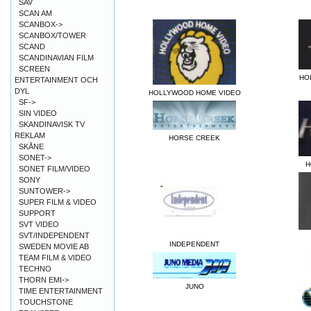
SAV
SCAN AM
SCANBOX->
SCANBOX/TOWER
SCAND
SCANDINAVIAN FILM
SCREEN
HO
ENTERTAINMENT OCH
DYL
HOLLYWOOD HOME VIDEO
SF->
SIN VIDEO
SKANDINAVISK TV
REKLAM
HORSE CREEK
SKÅNE
SONET->
H
SONET FILM/VIDEO
SONY
SUNTOWER->
SUPER FILM & VIDEO
SUPPORT
SVT VIDEO
SVT/INDEPENDENT
INDEPENDENT
SWEDEN MOVIE AB
TEAM FILM & VIDEO
TECHNO
THORN EMI->
JUNO
TIME ENTERTAINMENT
TOUCHSTONE