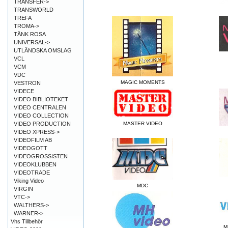
TRANSFER->
TRANSWORLD
TREFA
TROMA->
TÄNK ROSA
UNIVERSAL->
UTLÄNDSKA OMSLAG
VCL
VCM
VDC
MAGIC MOMENTS
VESTRON
VIDECE
VIDEO BIBLIOTEKET
VIDEO CENTRALEN
VIDEO COLLECTION
VIDEO PRODUCTION
MASTER VIDEO
VIDEO XPRESS->
VIDEOFILM AB
VIDEOGOTT
VIDEOGROSSISTEN
VIDEOKLUBBEN
VIDEOTRADE
Viking Video
MDC
VIRGIN
VTC->
WALTHERS->
WARNER->
Vhs Tillbehör
M