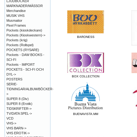
LJUDBÖCKER
MARKNADER/MÄSSOR
Merchandise
MUSIK VHS
Musmattor
Pixel Frames
Pockets (kioskdeckare)
Pockets (Kioskwestern)->
BARONESS
Pockets (krig)
Pockets (Rollspel)
POCKETS (RYSARE)
Pockets - DAW BOOKS -
SCI-FI
Pockets - IMPORT
POCKETS - SCI-FI OCH
DYL->
BOX COLLECTION
POSTERS
SERIE-
TIDNINGAR/ALBUM/BÖCKER-
>
SUPER 8 (Div)
SUPER 8 (Erotik)
TIDSKRIFTER->
TV/DATA SPEL->
BUENAVISTA.MM
VCD
VHS->
VHS BARN->
VHS EROTIK->