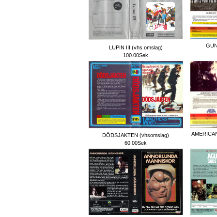
GUN
LUPIN III (vhs omslag)
100.00Sek
AMERICAN
DÖDSJAKTEN (vhsomslag)
60.00Sek