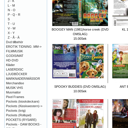
J - K
L - M
N - O
P - Q - R
S
T - U
V - W
BOOGEY MAN (1981)horse creek (DVD
KL 
X - Y
OMSLAG)
Z - Å - Ä
15.00Sek
Dvd tillbehör
EROTIK TIDNING .MM->
FILMMUSIK
GODIS/MAT
HD-DVD
Kläder
LASERDISC
LJUDBÖCKER
MARKNADER/MÄSSOR
Merchandise
SPOOKY BUDDIES (DVD OMSLAG)
ANT 
MUSIK VHS
10.00Sek
Musmattor
Pixel Frames
Pockets (kioskdeckare)
Pockets (Kioskwestern)->
Pockets (krig)
Pockets (Rollspel)
POCKETS (RYSARE)
Pockets - DAW BOOKS -