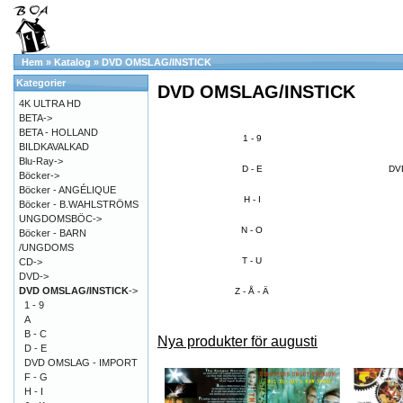
Hem
»
Katalog
»
DVD OMSLAG/INSTICK
Kategorier
DVD OMSLAG/INSTICK
4K ULTRA HD
BETA->
BETA - HOLLAND
1 - 9
BILDKAVALKAD
Blu-Ray->
D - E
DV
Böcker->
Böcker - ANGÉLIQUE
H - I
Böcker - B.WAHLSTRÖMS
UNGDOMSBÖC->
N - O
Böcker - BARN
/UNGDOMS
T - U
CD->
DVD->
DVD OMSLAG/INSTICK
->
Z - Å - Ä
1 - 9
A
B - C
Nya produkter för augusti
D - E
DVD OMSLAG - IMPORT
F - G
H - I