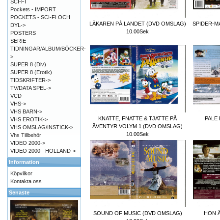
SCI-FI
Pockets - IMPORT
POCKETS - SCI-FI OCH
LÄKAREN PÅ LANDET (DVD OMSLAG)
SPIDER-M
DYL->
10.00Sek
POSTERS
SERIE-
TIDNINGAR/ALBUM/BÖCKER-
>
SUPER 8 (Div)
SUPER 8 (Erotik)
TIDSKRIFTER->
TV/DATA SPEL->
VCD
VHS->
VHS BARN->
KNATTE, FNATTE & TJATTE PÅ
PALE
VHS EROTIK->
ÄVENTYR VOLYM 1 (DVD OMSLAG)
VHS OMSLAG/INSTICK->
10.00Sek
Vhs Tillbehör
VIDEO 2000->
VIDEO 2000 - HOLLAND->
Information
Köpvilkor
Kontakta oss
Senaste
SOUND OF MUSIC (DVD OMSLAG)
HON Ä