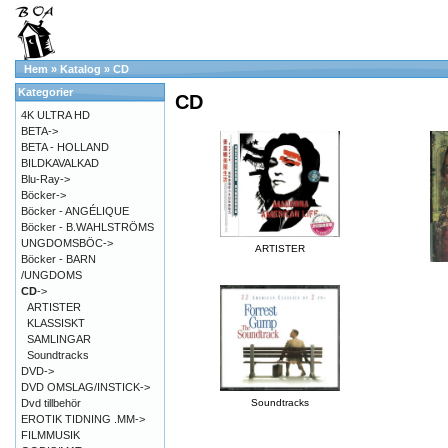
Hem
»
Katalog
»
CD
Kategorier
CD
4K ULTRA HD
BETA->
BETA - HOLLAND
BILDKAVALKAD
Blu-Ray->
Böcker->
Böcker - ANGÉLIQUE
Böcker - B.WAHLSTRÖMS
UNGDOMSBÖC->
ARTISTER
Böcker - BARN
/UNGDOMS
CD
->
ARTISTER
KLASSISKT
SAMLINGAR
Soundtracks
DVD->
DVD OMSLAG/INSTICK->
Dvd tillbehör
Soundtracks
EROTIK TIDNING .MM->
FILMMUSIK