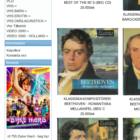
VCD
BEST OF THE 80´S (BEG CD)
VHS->
20.00Sek
VHS BARN->
KLASSISK
VHS EROTIK->
BAROCKEN
VHS OMSLAG/INSTICK->
Vhs Tillbehör
VIDEO 2000->
VIDEO 2000 - HOLLAND->
Information
Köpvilkor
Kontakta oss
Senaste
KLASSISKA KOMPOSITÖRER:
KLASS
BEETHOVEN - ROMANTISKA
BEET
MELLANSPEL (BEG C
MO
25.00Sek
nf 755 Dyke Hard - beg hyr