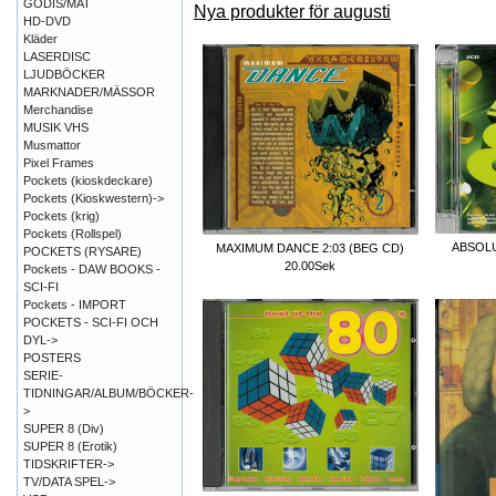
GODIS/MAT
Nya produkter för augusti
HD-DVD
Kläder
LASERDISC
LJUDBÖCKER
MARKNADER/MÄSSOR
Merchandise
MUSIK VHS
Musmattor
Pixel Frames
Pockets (kioskdeckare)
Pockets (Kioskwestern)->
Pockets (krig)
Pockets (Rollspel)
ABSOLU
MAXIMUM DANCE 2:03 (BEG CD)
POCKETS (RYSARE)
20.00Sek
Pockets - DAW BOOKS -
SCI-FI
Pockets - IMPORT
POCKETS - SCI-FI OCH
DYL->
POSTERS
SERIE-
TIDNINGAR/ALBUM/BÖCKER-
>
SUPER 8 (Div)
SUPER 8 (Erotik)
TIDSKRIFTER->
TV/DATA SPEL->